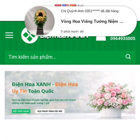
Bỏ
qua
Chị Quỳnh Anh 0351****** đã đặt hàng
Chào mừng bạn đến với Điện Hoa Xanh
nội
Vòng Hoa Viếng Tưởng Niệm 377
dung
Hotline:
5 phút trước đó
0964935005
Tìm
kiếm: