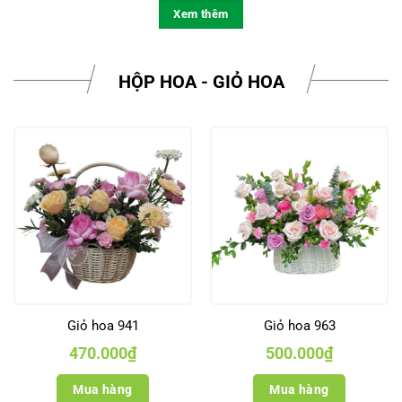
Xem thêm
HỘP HOA - GIỎ HOA
Giỏ hoa 941
Giỏ hoa 963
470.000
₫
500.000
₫
Mua hàng
Mua hàng