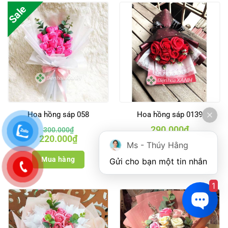
Sale
Hoa hồng sáp 058
Hoa hồng sáp 0139
290.000
₫
300.000
₫
Giá
Giá
220.000
₫
gốc
hiện
Ms - Thúy Hằng
là:
tại
Mua hàng
300.000₫.
là:
Mua hàng
Gửi cho bạn một tin nhắn
220.000₫.
1