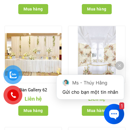
Mua hàng
Mua hàng
Ms - Thúy Hằng
Bàn Gallery 62
Bàn Gallery 76
Gửi cho bạn một tin nhắn
Liên hệ
Liên hệ
1
Mua hàng
Mua hàng