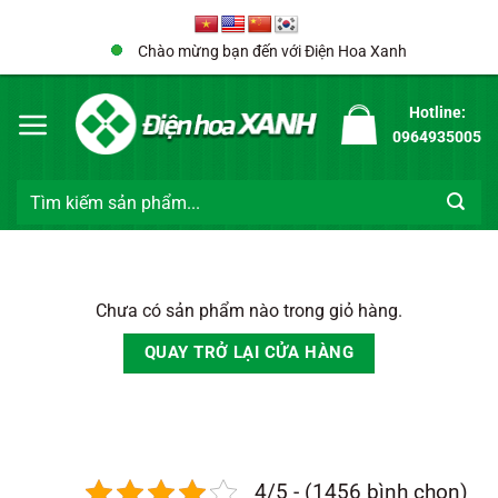
Bỏ
qua
Chào mừng bạn đến với Điện Hoa Xanh
nội
dung
Hotline:
0964935005
Tìm
kiếm:
Chưa có sản phẩm nào trong giỏ hàng.
QUAY TRỞ LẠI CỬA HÀNG
4/5 - (1456 bình chọn)