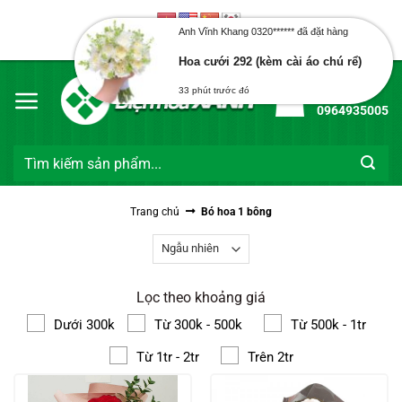
Bỏ
Anh Vĩnh Khang 0320****** đã đặt hàng
qua
Chào mừng bạn đến với Điện Hoa Xanh
nội
Hoa cưới 292 (kèm cài áo chú rể)
dung
33 phút trước đó
Hotline:
0964935005
Tìm
kiếm:
Trang chủ
Bó hoa 1 bông
Lọc theo khoảng giá
Dưới 300k
Từ 300k - 500k
Từ 500k - 1tr
Từ 1tr - 2tr
Trên 2tr