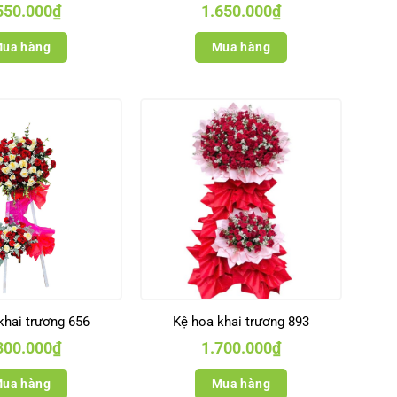
550.000
₫
1.650.000
₫
ua hàng
Mua hàng
khai trương 656
Kệ hoa khai trương 893
300.000
₫
1.700.000
₫
ua hàng
Mua hàng