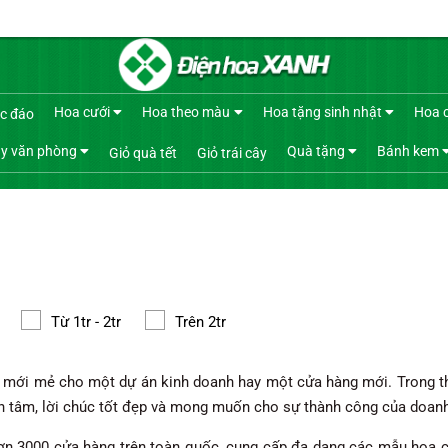
Hoa cưới
Hoa theo màu
Hoa tặng sinh nhật
Hoa 
c đáo
y văn phòng
Quà tặng
Bánh kem
Giỏ quà tết
Giỏ trái cây
Từ 1tr - 2tr
Trên 2tr
 mới mẻ cho một dự án kinh doanh hay một cửa hàng mới. Trong th
n tâm, lời chúc tốt đẹp và mong muốn cho sự thành công của doanh
hơn 3000 cửa hàng trên toàn quốc, cung cấp đa dạng các mẫu hoa 