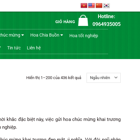
Hotline:
GIỎ HÀNG
0964935005
chúc mừng
Hoa Chia Buồn
Hoa tốt nghiệp
Tin tức
Liên hệ
Hiển thị 1–200 của 436 kết quả
ời khắc đặc biệt này, việc gửi hoa chúc mừng khai trương
 nghiệp.
chúc mừng khai trương đẹp mắt, ý nghĩa. Với đội ngũ nhân