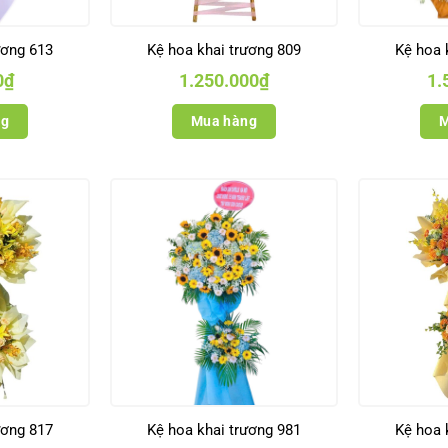
ương 613
Kệ hoa khai trương 809
Kệ hoa 
0
₫
1.250.000
₫
1.
ng
Mua hàng
M
ương 817
Kệ hoa khai trương 981
Kệ hoa 