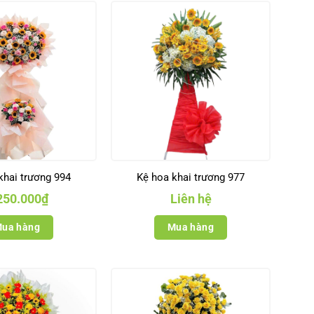
khai trương 994
Kệ hoa khai trương 977
250.000
₫
Liên hệ
ua hàng
Mua hàng