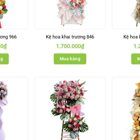
ương 966
Kệ hoa khai trương 846
Kệ hoa 
00
₫
1.700.000
₫
1.
ng
Mua hàng
M