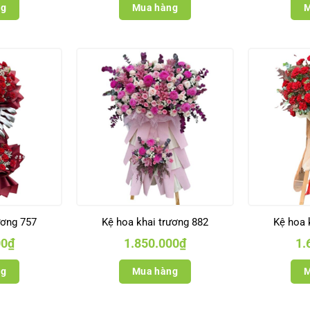
ng
Mua hàng
M
ương 757
Kệ hoa khai trương 882
Kệ hoa 
00
₫
1.850.000
₫
1.
ng
Mua hàng
M