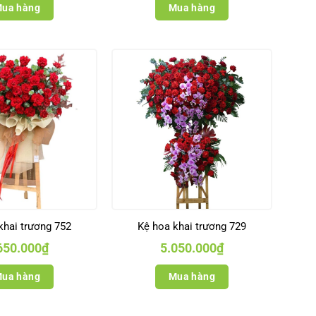
ua hàng
Mua hàng
khai trương 752
Kệ hoa khai trương 729
650.000
₫
5.050.000
₫
ua hàng
Mua hàng