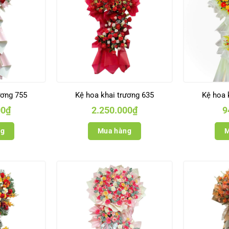
ương 755
Kệ hoa khai trương 635
Kệ hoa 
00
₫
2.250.000
₫
9
ng
Mua hàng
M