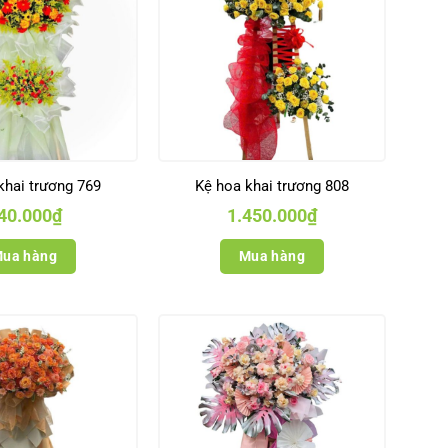
khai trương 769
Kệ hoa khai trương 808
40.000
₫
1.450.000
₫
ua hàng
Mua hàng