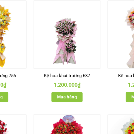
ương 756
Kệ hoa khai trương 687
Kệ hoa 
00
₫
1.200.000
₫
1.
ng
Mua hàng
M