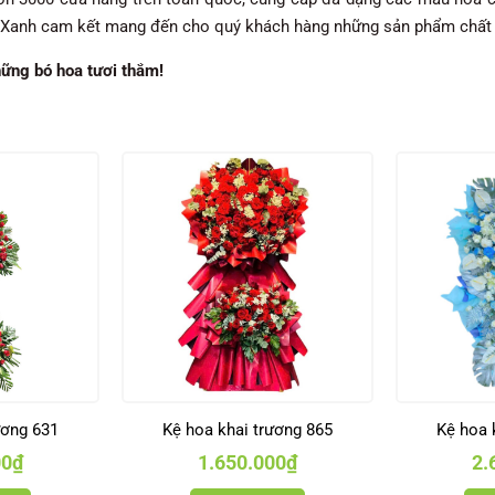
oa Xanh cam kết mang đến cho quý khách hàng những sản phẩm chất 
hững bó hoa tươi thắm!
ương 631
Kệ hoa khai trương 865
Kệ hoa 
00
₫
1.650.000
₫
2.