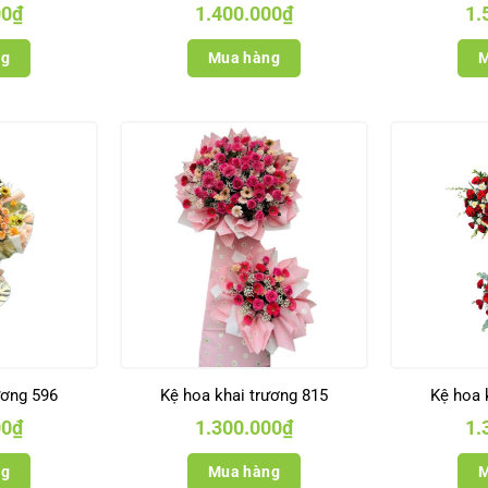
00
₫
1.400.000
₫
1.
ng
Mua hàng
M
ương 596
Kệ hoa khai trương 815
Kệ hoa 
00
₫
1.300.000
₫
1.
ng
Mua hàng
M