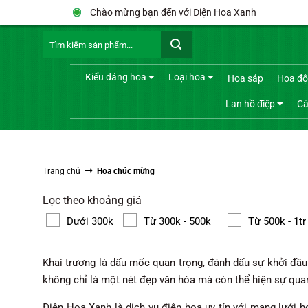
Bỏ
Chào mừng bạn đến với Điện Hoa Xanh
qua
Tìm
nội
kiếm:
dung
Kiểu dáng hoa
Loại hoa
Hoa sáp
Hoa độ
Lan hồ điệp
Câ
Trang chủ
Hoa chúc mừng
Lọc theo khoảng giá
Dưới 300k
Từ 300k - 500k
Từ 500k - 1tr
Khai trương là dấu mốc quan trọng, đánh dấu sự khởi đầu
không chỉ là một nét đẹp văn hóa mà còn thể hiện sự qua
Điện Hoa Xanh là dịch vụ điện hoa uy tín với mạng lưới 