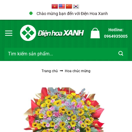
Bỏ
qua
Chào mừng bạn đến với Điện Hoa Xanh
nội
dung
Hotline:
0964935005
Tìm
kiếm:
Trang chủ
Hoa chúc mừng