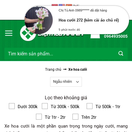
Bỏ
qua
Chị Tú Anh 0989****** đã đặt hàng
Chào mừng bạn đến với Điện Hoa Xanh
nội
Hoa cưới 272 (kèm cài áo chú rể)
dung
Hotline:
5 phút trước đó
0964935005
Tìm
kiếm:
Trang chủ
Xe hoa cưới
Lọc theo khoảng giá
Dưới 300k
Từ 300k - 500k
Từ 500k - 1tr
Từ 1tr - 2tr
Trên 2tr
Xe hoa cưới là một phần quan trọng trong ngày cưới, mang