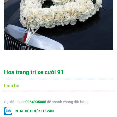
Hoa trang trí xe cưới 91
Liên hệ
Gọi đặt mua:
0964935005
để nhanh chóng đặt hàng
CHAT ĐỂ ĐƯỢC TƯ VẤN