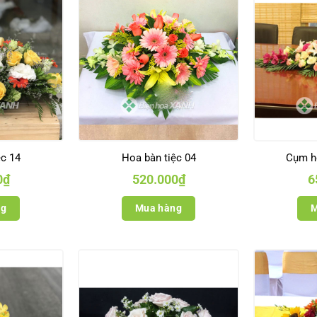
ệc 14
Hoa bàn tiệc 04
Cụm h
0
₫
520.000
₫
6
ng
Mua hàng
M