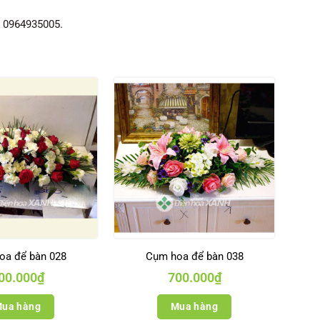
ệ 0964935005.
oa để bàn 028
Cụm hoa để bàn 038
00.000
₫
700.000
₫
ua hàng
Mua hàng