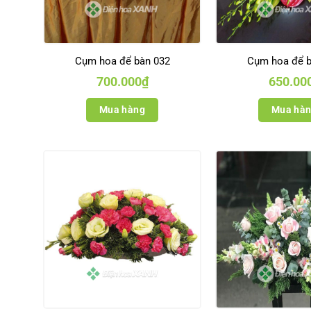
Cụm hoa để bàn 032
Cụm hoa để b
700.000
₫
650.00
Mua hàng
Mua hà