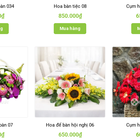
àn 034
Hoa bàn tiệc 08
Cụm h
0
₫
850.000
₫
6
ng
Mua hàng
M
bàn 07
Hoa để bàn hội nghị 06
Cụm h
0
₫
650.000
₫
6