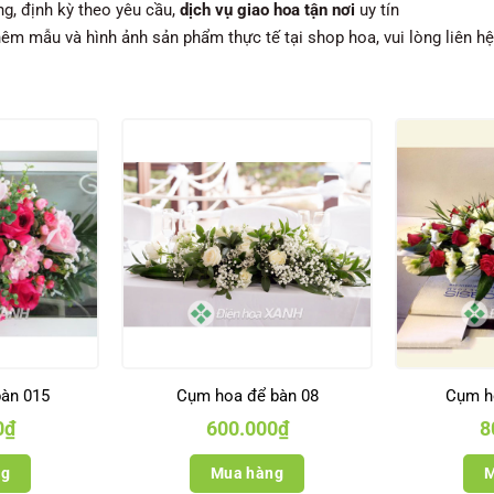
ng, định kỳ theo yêu cầu,
dịch vụ giao hoa tận nơi
uy tín
hêm mẫu và hình ảnh sản phẩm thực tế tại shop hoa, vui lòng liên h
àn 015
Cụm hoa để bàn 08
Cụm h
0
₫
600.000
₫
8
ng
Mua hàng
M