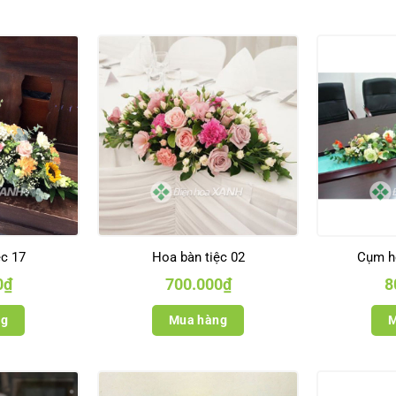
ệc 17
Hoa bàn tiệc 02
Cụm h
0
₫
700.000
₫
8
ng
Mua hàng
M