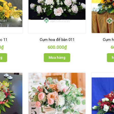
ệc 11
Cụm hoa để bàn 011
Cụm h
0
₫
600.000
₫
6
ng
Mua hàng
M