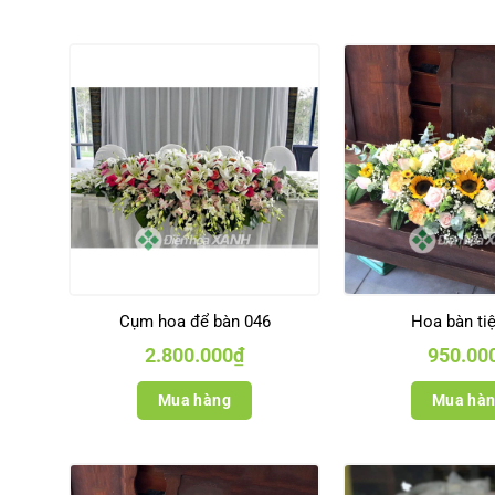
Cụm hoa để bàn 046
Hoa bàn ti
2.800.000
₫
950.00
Mua hàng
Mua hà