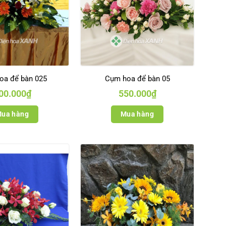
oa để bàn 025
Cụm hoa để bàn 05
00.000
₫
550.000
₫
ua hàng
Mua hàng