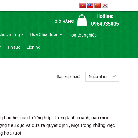
Hotline:
GIỎ HÀNG
0964935005
chúc mừng
Hoa Chia Buồn
Hoa tốt nghiệp
Tin tức
Liên hệ
Sắp xếp theo:
ng hầu hết các trường hợp. Trong kinh doanh, các mối
ượng tiêu cực và đưa ra quyết định , Một trong những việc
g hoa tươi.