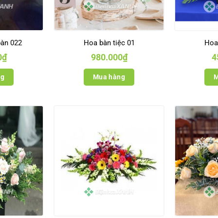
àn 022
Hoa bàn tiệc 01
Hoa 
0
₫
980.000
₫
4
ng
Mua hàng
M