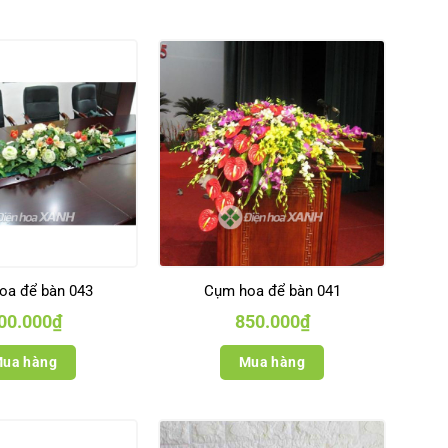
oa để bàn 043
Cụm hoa để bàn 041
00.000
₫
850.000
₫
ua hàng
Mua hàng