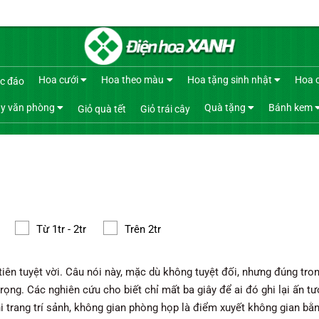
Hoa cưới
Hoa theo màu
Hoa tặng sinh nhật
Hoa 
c đáo
y văn phòng
Quà tặng
Bánh kem
Giỏ quà tết
Giỏ trái cây
Từ 1tr - 2tr
Trên 2tr
iên tuyệt vời. Câu nói này, mặc dù không tuyệt đối, nhưng đúng tro
rọng. Các nghiên cứu cho biết chỉ mất ba giây để ai đó ghi lại ấn t
trang trí sảnh, không gian phòng họp là điểm xuyết không gian bằn