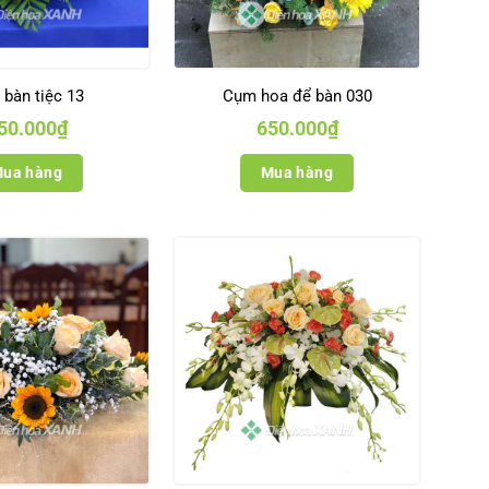
bàn tiệc 13
Cụm hoa để bàn 030
50.000
₫
650.000
₫
ua hàng
Mua hàng