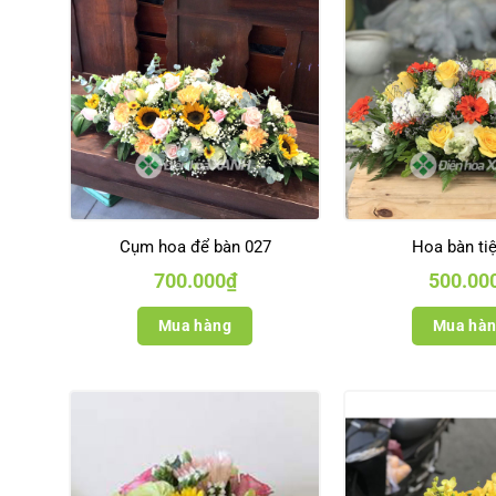
Cụm hoa để bàn 027
Hoa bàn ti
700.000
₫
500.00
Mua hàng
Mua hà