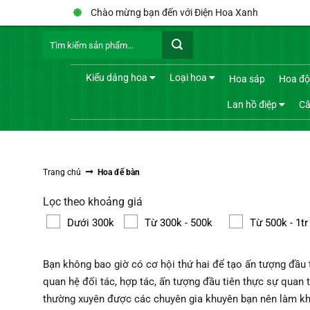
Bỏ
Chào mừng bạn đến với Điện Hoa Xanh
qua
Tìm
nội
kiếm:
dung
Kiểu dáng hoa
Loại hoa
Hoa sáp
Hoa độ
Lan hồ điệp
Câ
Trang chủ
Hoa để bàn
Lọc theo khoảng giá
Dưới 300k
Từ 300k - 500k
Từ 500k - 1tr
Bạn không bao giờ có cơ hội thứ hai để tạo ấn tượng đầu t
quan hệ đối tác, hợp tác, ấn tượng đầu tiên thực sự quan t
thường xuyên được các chuyên gia khuyên bạn nên làm khi 