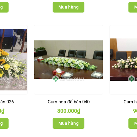
ng
Mua hàng
M
àn 026
Cụm hoa để bàn 040
Cụm h
0
₫
800.000
₫
9
ng
Mua hàng
M