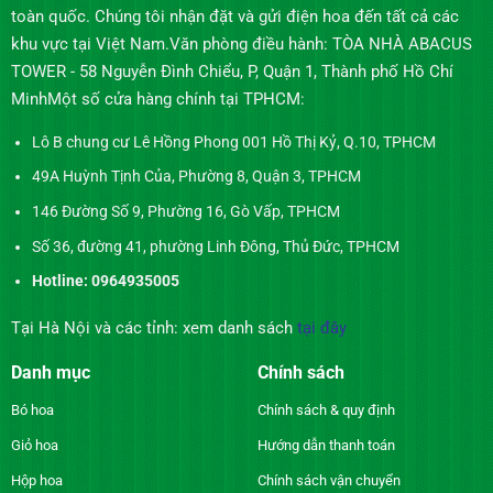
toàn quốc. Chúng tôi nhận đặt và gửi điện hoa đến tất cả các
khu vực tại Việt Nam.Văn phòng điều hành: TÒA NHÀ ABACUS
TOWER - 58 Nguyễn Đình Chiểu, P, Quận 1, Thành phố Hồ Chí
MinhMột số cửa hàng chính tại TPHCM:
Lô B chung cư Lê Hồng Phong 001 Hồ Thị Kỷ, Q.10, TPHCM
49A Huỳnh Tịnh Của, Phường 8, Quận 3, TPHCM
146 Đường Số 9, Phường 16, Gò Vấp, TPHCM
Số 36, đường 41, phường Linh Đông, Thủ Đức, TPHCM
Hotline: 0964935005
Tại Hà Nội và các tỉnh: xem danh sách
tại đây
Danh mục
Chính sách
Bó hoa
Chính sách & quy định
Giỏ hoa
Hướng dẫn thanh toán
Hộp hoa
Chính sách vận chuyển