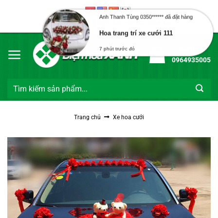
Bỏ
7 phút trước đó
qua
Chào mừng bạn đến với Điện Hoa Xanh
nội
dung
Hotline:
0964935005
Tìm
kiếm:
Trang chủ
Xe hoa cưới