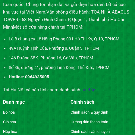
toàn quốc. Chúng tôi nhận đặt và gửi điện hoa đến tất cả các
khu vực tại Việt Nam.Văn phòng điều hành: TÒA NHÀ ABACUS
TOWER - 58 Nguyễn Đình Chiểu, P, Quận 1, Thành phố Hồ Chí
MinhMột số cửa hàng chính tại TPHCM:
Lô B chung cư Lê Hồng Phong 001 Hồ Thị Kỷ, Q.10, TPHCM
49A Huỳnh Tịnh Của, Phường 8, Quận 3, TPHCM
146 Đường Số 9, Phường 16, Gò Vấp, TPHCM
Số 36, đường 41, phường Linh Đông, Thủ Đức, TPHCM
Hotline: 0964935005
Tại Hà Nội và các tỉnh: xem danh sách
tại đây
Danh mục
Chính sách
Bó hoa
Chính sách & quy định
Giỏ hoa
Hướng dẫn thanh toán
Hộp hoa
Chính sách vận chuyển