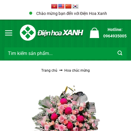
Bỏ
qua
Chào mừng bạn đến với Điện Hoa Xanh
nội
dung
Hotline:
0964935005
Tìm
kiếm:
Trang chủ
Hoa chúc mừng