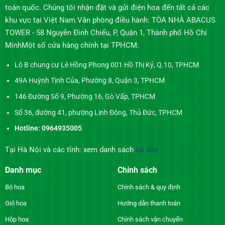
toàn quốc. Chúng tôi nhận đặt và gửi điện hoa đến tất cả các
khu vực tại Việt Nam.Văn phòng điều hành: TÒA NHÀ ABACUS
TOWER - 58 Nguyễn Đình Chiểu, P, Quận 1, Thành phố Hồ Chí
MinhMột số cửa hàng chính tại TPHCM:
Lô B chung cư Lê Hồng Phong 001 Hồ Thị Kỷ, Q.10, TPHCM
49A Huỳnh Tịnh Của, Phường 8, Quận 3, TPHCM
146 Đường Số 9, Phường 16, Gò Vấp, TPHCM
Số 36, đường 41, phường Linh Đông, Thủ Đức, TPHCM
Hotline: 0964935005
Tại Hà Nội và các tỉnh: xem danh sách
tại đây
Danh mục
Chính sách
Bó hoa
Chính sách & quy định
Giỏ hoa
Hướng dẫn thanh toán
Hộp hoa
Chính sách vận chuyển