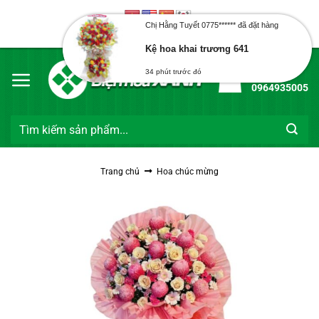
Bỏ
Kệ hoa khai trương 641
qua
Chào mừng bạn đến với Điện Hoa Xanh
34 phút trước đó
nội
dung
Hotline:
0964935005
Tìm
kiếm:
Trang chủ
Hoa chúc mừng