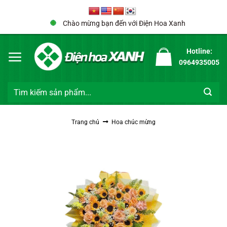
Bỏ
qua
Chào mừng bạn đến với Điện Hoa Xanh
nội
dung
Hotline:
0964935005
Tìm
kiếm:
Trang chủ
Hoa chúc mừng