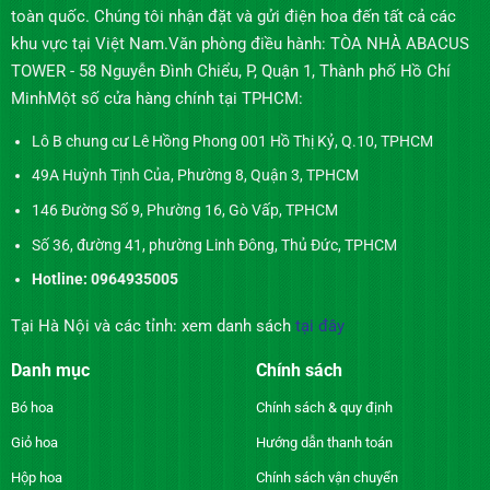
toàn quốc. Chúng tôi nhận đặt và gửi điện hoa đến tất cả các
khu vực tại Việt Nam.Văn phòng điều hành: TÒA NHÀ ABACUS
TOWER - 58 Nguyễn Đình Chiểu, P, Quận 1, Thành phố Hồ Chí
MinhMột số cửa hàng chính tại TPHCM:
Lô B chung cư Lê Hồng Phong 001 Hồ Thị Kỷ, Q.10, TPHCM
49A Huỳnh Tịnh Của, Phường 8, Quận 3, TPHCM
146 Đường Số 9, Phường 16, Gò Vấp, TPHCM
Số 36, đường 41, phường Linh Đông, Thủ Đức, TPHCM
Hotline: 0964935005
Tại Hà Nội và các tỉnh: xem danh sách
tại đây
Danh mục
Chính sách
Bó hoa
Chính sách & quy định
Giỏ hoa
Hướng dẫn thanh toán
Hộp hoa
Chính sách vận chuyển