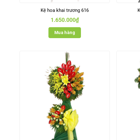
Kệ hoa khai trương 616
K
1.650.000
₫
Mua hàng