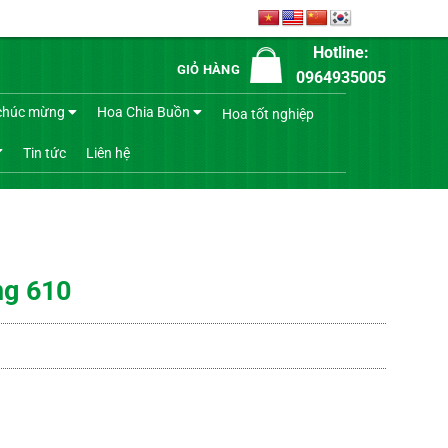
Hotline:
GIỎ HÀNG
0964935005
chúc mừng
Hoa Chia Buồn
Hoa tốt nghiệp
Tin tức
Liên hệ
ng 610