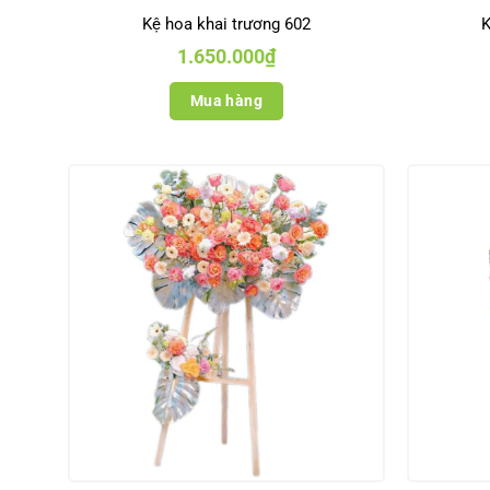
Kệ hoa khai trương 602
K
1.650.000
₫
Mua hàng