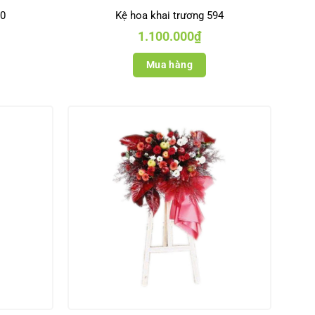
90
Kệ hoa khai trương 594
1.100.000
₫
Mua hàng