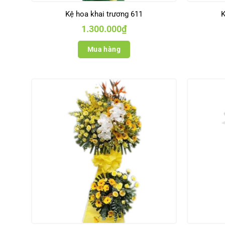
Kệ hoa khai trương 611
K
1.300.000
₫
Mua hàng