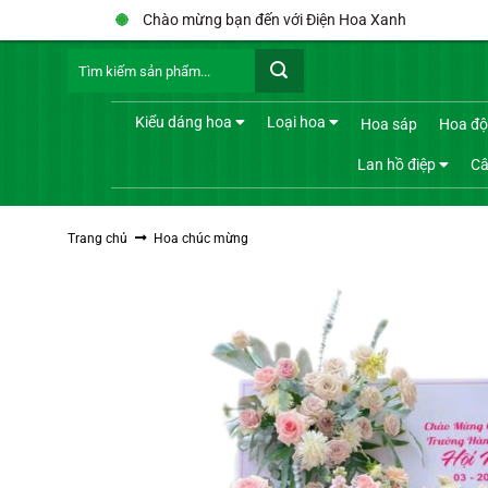
Bỏ
Chào mừng bạn đến với Điện Hoa Xanh
qua
Tìm
nội
kiếm:
dung
Kiểu dáng hoa
Loại hoa
Hoa sáp
Hoa độ
Lan hồ điệp
Câ
Trang chủ
Hoa chúc mừng