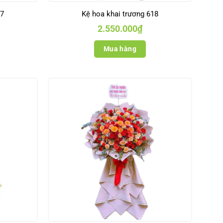
87
Kệ hoa khai trương 618
2.550.000
₫
Mua hàng