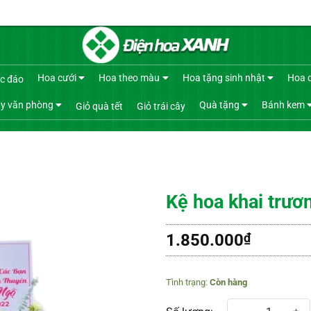
Hoa cưới
Hoa theo màu
Hoa tặng sinh nhật
Hoa 
c đáo
y văn phòng
Quà tặng
Bánh kem
Giỏ quà tết
Giỏ trái cây
Kệ hoa khai trươ
1.850.000
₫
Còn hàng
Kệ hoa khai trương 610 số lượng