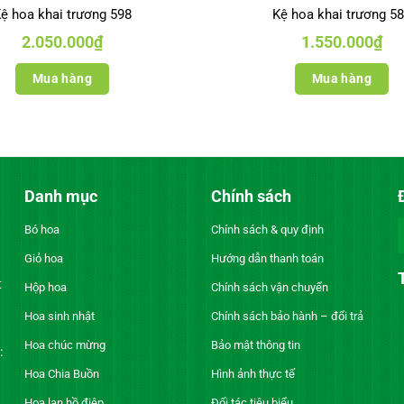
ệ hoa khai trương 598
Kệ hoa khai trương 5
2.050.000
₫
1.550.000
₫
Mua hàng
Mua hàng
Danh mục
Chính sách
Bó hoa
Chính sách & quy định
Giỏ hoa
Hướng dẫn thanh toán
t
Hộp hoa
Chính sách vận chuyển
Hoa sinh nhật
Chính sách bảo hành – đổi trả
Hoa chúc mừng
Bảo mật thông tin
:
Hoa Chia Buồn
Hình ảnh thực tế
Hoa lan hồ điệp
Đối tác tiêu biểu