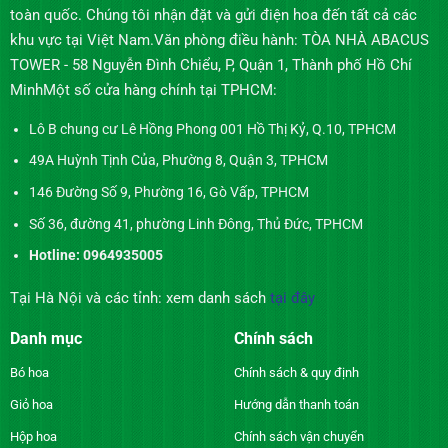
toàn quốc. Chúng tôi nhận đặt và gửi điện hoa đến tất cả các
khu vực tại Việt Nam.Văn phòng điều hành: TÒA NHÀ ABACUS
TOWER - 58 Nguyễn Đình Chiểu, P, Quận 1, Thành phố Hồ Chí
MinhMột số cửa hàng chính tại TPHCM:
Lô B chung cư Lê Hồng Phong 001 Hồ Thị Kỷ, Q.10, TPHCM
49A Huỳnh Tịnh Của, Phường 8, Quận 3, TPHCM
146 Đường Số 9, Phường 16, Gò Vấp, TPHCM
Số 36, đường 41, phường Linh Đông, Thủ Đức, TPHCM
Hotline: 0964935005
Tại Hà Nội và các tỉnh: xem danh sách
tại đây
Danh mục
Chính sách
Bó hoa
Chính sách & quy định
Giỏ hoa
Hướng dẫn thanh toán
Hộp hoa
Chính sách vận chuyển