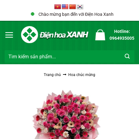
Bỏ
qua
Chào mừng bạn đến với Điện Hoa Xanh
nội
dung
Hotline:
0964935005
Tìm
kiếm:
Trang chủ
Hoa chúc mừng