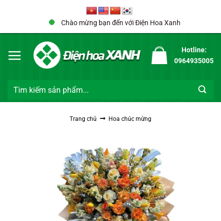
Bỏ
qua
Chào mừng bạn đến với Điện Hoa Xanh
nội
dung
Hotline:
0964935005
Tìm
kiếm:
Trang chủ
Hoa chúc mừng