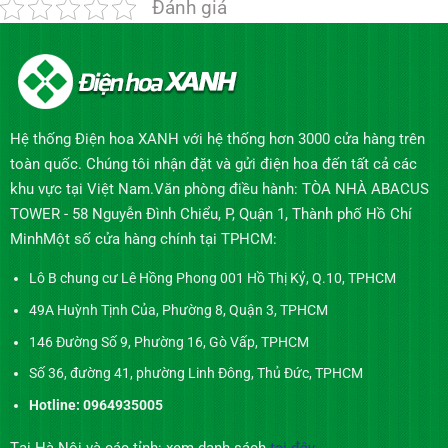
Đánh giá
Hệ thống Điện hoa XANH với hệ thống hơn 3000 cửa hàng trên
toàn quốc. Chúng tôi nhận đặt và gửi điện hoa đến tất cả các
khu vực tại Việt Nam.Văn phòng điều hành: TÒA NHÀ ABACUS
TOWER - 58 Nguyễn Đình Chiểu, P, Quận 1, Thành phố Hồ Chí
MinhMột số cửa hàng chính tại TPHCM:
Lô B chung cư Lê Hồng Phong 001 Hồ Thị Kỷ, Q.10, TPHCM
49A Huỳnh Tịnh Của, Phường 8, Quận 3, TPHCM
146 Đường Số 9, Phường 16, Gò Vấp, TPHCM
Số 36, đường 41, phường Linh Đông, Thủ Đức, TPHCM
Hotline: 0964935005
Tại Hà Nội và các tỉnh: xem danh sách
tại đây