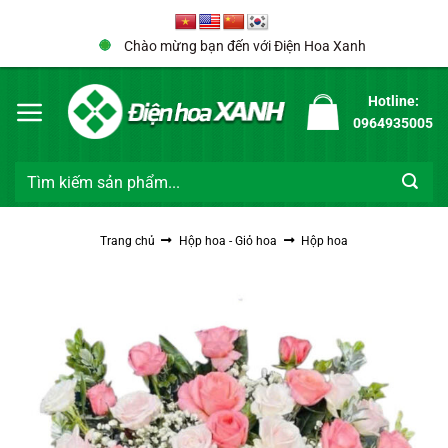
Bỏ
qua
Chào mừng bạn đến với Điện Hoa Xanh
nội
dung
Hotline:
0964935005
Tìm
kiếm:
Trang chủ
Hộp hoa - Giỏ hoa
Hộp hoa