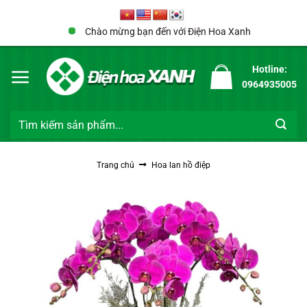
Bỏ
qua
Chào mừng bạn đến với Điện Hoa Xanh
nội
dung
Hotline:
0964935005
Tìm
kiếm:
Trang chủ
Hoa lan hồ điệp