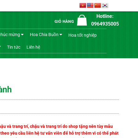
Hotline:
GIỎ HÀNG
0964935005
chúc mừng
Hoa Chia Buồn
Hoa tốt nghiệp
Tin tức
Liên hệ
ành
 và trang trí, chậu và trang trí do shop tặng nên tùy mẫu
heo yêu cầu liên hệ tư vấn viên để hỗ trợ thêm vì có thể phát