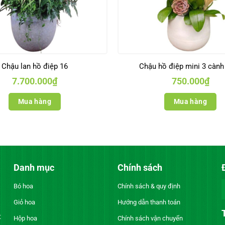
Chậu lan hồ điệp 16
Chậu hồ điệp mini 3 cành
7.700.000
₫
750.000
₫
Mua hàng
Mua hàng
Danh mục
Chính sách
Bó hoa
Chính sách & quy định
Giỏ hoa
Hướng dẫn thanh toán
t
Hộp hoa
Chính sách vận chuyển