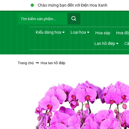
Bỏ
Chào mừng bạn đến với Điện Hoa Xanh
qua
Tìm
nội
kiếm:
dung
Kiểu dáng hoa
Loại hoa
Hoa sáp
Hoa độ
Lan hồ điệp
Câ
Trang chủ
Hoa lan hồ điệp