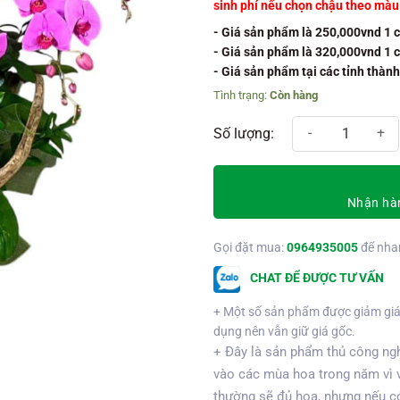
sinh phí nếu chọn chậu theo mà
- Giá sản phẩm là 250,000vnd 1 
- Giá sản phẩm là 320,000vnd 1 
- Giá sản phẩm tại các tỉnh thàn
Còn hàng
Chậu hồ điệp 8 cành số lượng
Nhận hàn
Gọi đặt mua:
0964935005
để nha
CHAT ĐỂ ĐƯỢC TƯ VẤN
+ Một số sản phẩm được giảm giá
dụng nên vẫn giữ giá gốc.
+ Đây là sản phẩm thủ công ngh
vào các mùa hoa trong năm vì 
thường sẽ đủ hoa, nhưng nếu có