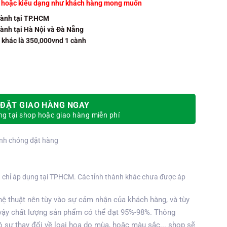
u hoặc kiểu dạng như khách hàng mong muốn
cành tại TP.HCM
cành tại Hà Nội và Đà Nẵng
h khác là 350,000vnd 1 cành
ĐẶT GIAO HÀNG NGAY
g tại shop hoặc giao hàng miễn phí
nh chóng đặt hàng
 chỉ áp dụng tại TPHCM. Các tỉnh thành khác chưa được áp
ệ thuật nên tùy vào sự cảm nhận của khách hàng, và tùy
vậy chất lượng sản phẩm có thể đạt 95%-98%. Thông
 sự thay đổi về loại hoa do mùa, hoặc màu sắc... shop sẽ