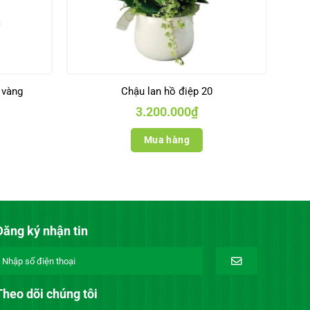
 vàng
Chậu lan hồ điệp 20
3.200.000
₫
Mua hàng
Đăng ký nhận tin
Theo dõi chúng tôi