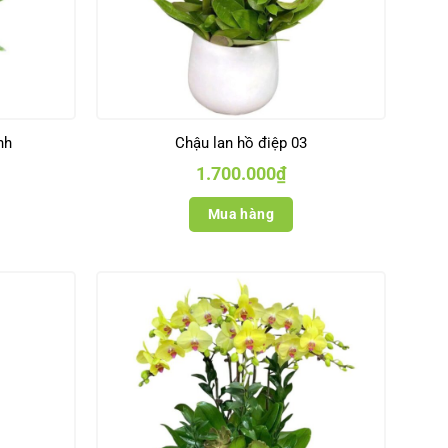
nh
Chậu lan hồ điệp 03
1.700.000
₫
Mua hàng