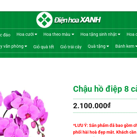
Hoa cưới
Hoa theo màu
Hoa tặng sinh nhật
Hoa 
c đáo
y văn phòng
Quà tặng
Bánh kem
Giỏ quà tết
Giỏ trái cây
Chậu hồ điệp 8 c
2.100.000
₫
*LƯU Ý: Sản phẩm đã bao gồm chậu
phối hài hoà đẹp mắt. Khách cần t