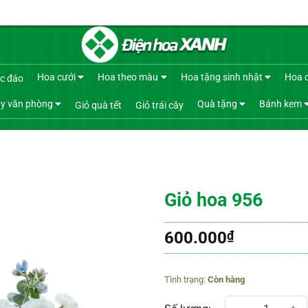
Hoa cưới
Hoa theo màu
Hoa tặng sinh nhật
Hoa 
c đáo
y văn phòng
Quà tặng
Bánh kem
Giỏ quà tết
Giỏ trái cây
Giỏ hoa 956
600.000
₫
Còn hàng
Giỏ hoa 956 số lượng