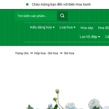
Bỏ
Chào mừng bạn đến với Điện Hoa Xanh
qua
Tìm
nội
kiếm:
dung
Kiểu dáng hoa
Loại hoa
Hoa sáp
Hoa độ
Lan hồ điệp
Câ
Trang chủ
Hộp hoa - Giỏ hoa
Giỏ hoa