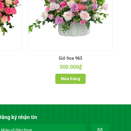
Giỏ hoa 963
500.000
₫
Mua hàng
Đăng ký nhận tin