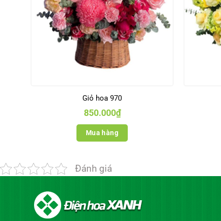
Giỏ hoa 970
850.000
₫
Mua hàng
Đánh giá