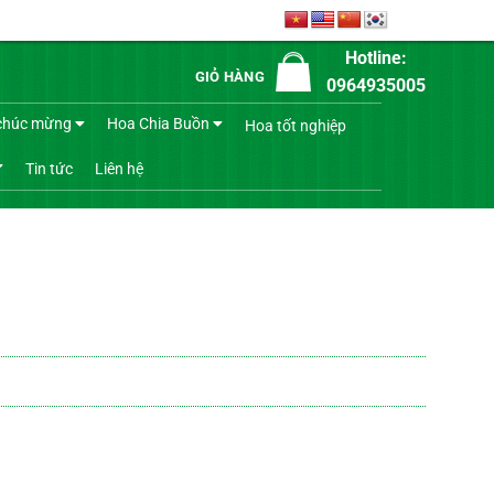
Hotline:
GIỎ HÀNG
0964935005
chúc mừng
Hoa Chia Buồn
Hoa tốt nghiệp
Tin tức
Liên hệ