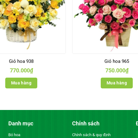
Giỏ hoa 938
Giỏ hoa 965
770.000
₫
750.000
₫
Mua hàng
Mua hàng
Danh mục
Chính sách
Bó hoa
Chính sách & quy định