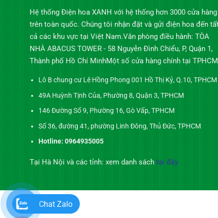
Hệ thống Điện hoa XANH với hệ thống hơn 3000 cửa hàng
trên toàn quốc. Chúng tôi nhận đặt và gửi điện hoa đến tấ
cả các khu vực tại Việt Nam.Văn phòng điều hành: TÒA
NHÀ ABACUS TOWER - 58 Nguyễn Đình Chiểu, P, Quận 1,
Thành phố Hồ Chí MinhMột số cửa hàng chính tại TPHCM
Lô B chung cư Lê Hồng Phong 001 Hồ Thị Kỷ, Q.10, TPHCM
49A Huỳnh Tịnh Của, Phường 8, Quận 3, TPHCM
146 Đường Số 9, Phường 16, Gò Vấp, TPHCM
Số 36, đường 41, phường Linh Đông, Thủ Đức, TPHCM
Hotline: 0964935005
Tại Hà Nội và các tỉnh: xem danh sách
tại đây
Chat Zalo