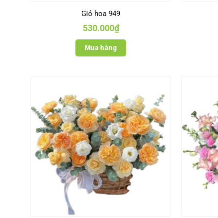
Giỏ hoa 949
530.000
₫
Mua hàng