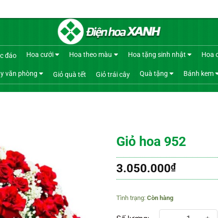
Hoa cưới
Hoa theo màu
Hoa tặng sinh nhật
Hoa 
c đáo
y văn phòng
Quà tặng
Bánh kem
Giỏ quà tết
Giỏ trái cây
Giỏ hoa 952
3.050.000
₫
Còn hàng
Giỏ hoa 952 số lượng