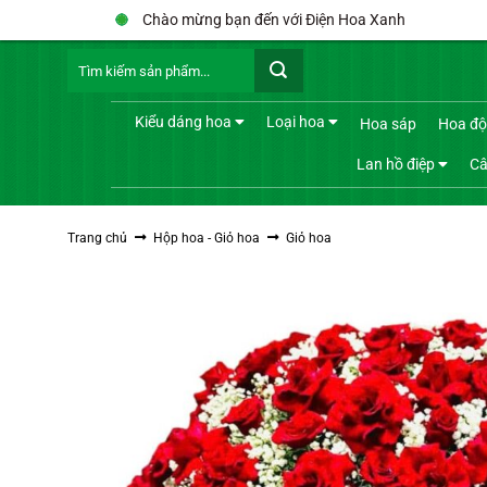
Bỏ
Chào mừng bạn đến với Điện Hoa Xanh
qua
Tìm
nội
kiếm:
dung
Kiểu dáng hoa
Loại hoa
Hoa sáp
Hoa độ
Lan hồ điệp
Câ
Trang chủ
Hộp hoa - Giỏ hoa
Giỏ hoa