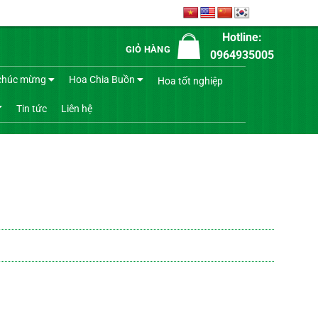
Hotline:
GIỎ HÀNG
0964935005
chúc mừng
Hoa Chia Buồn
Hoa tốt nghiệp
Tin tức
Liên hệ