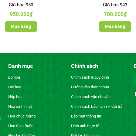
Giỏ hoa 950
Giỏ hoa 943
950.000
₫
700.000
₫
Mua hàng
Mua hàng
Danh mục
Chính sách
Bó hoa
Chính sách & quy định
Giỏ hoa
Hướng dẫn thanh toán
t
Hộp hoa
Chính sách vận chuyển
Hoa sinh nhật
Chính sách bảo hành – đổi trả
Hoa chúc mừng
Bảo mật thông tin
:
Hoa Chia Buồn
Hình ảnh thực tế
Hoa lan hồ điệp
Đối tác tiêu biểu