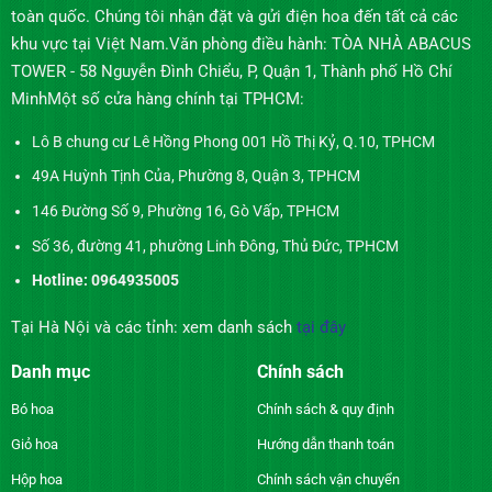
toàn quốc. Chúng tôi nhận đặt và gửi điện hoa đến tất cả các
khu vực tại Việt Nam.Văn phòng điều hành: TÒA NHÀ ABACUS
TOWER - 58 Nguyễn Đình Chiểu, P, Quận 1, Thành phố Hồ Chí
MinhMột số cửa hàng chính tại TPHCM:
Lô B chung cư Lê Hồng Phong 001 Hồ Thị Kỷ, Q.10, TPHCM
49A Huỳnh Tịnh Của, Phường 8, Quận 3, TPHCM
146 Đường Số 9, Phường 16, Gò Vấp, TPHCM
Số 36, đường 41, phường Linh Đông, Thủ Đức, TPHCM
Hotline: 0964935005
Tại Hà Nội và các tỉnh: xem danh sách
tại đây
Danh mục
Chính sách
Bó hoa
Chính sách & quy định
Giỏ hoa
Hướng dẫn thanh toán
Hộp hoa
Chính sách vận chuyển