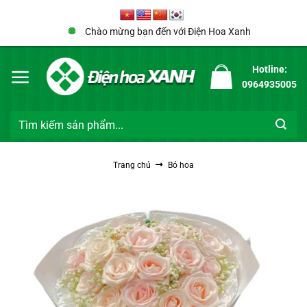
Bỏ
qua
Chào mừng bạn đến với Điện Hoa Xanh
nội
dung
Hotline:
0964935005
Tìm
kiếm:
Trang chủ
Bó hoa