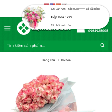
Hộp hoa 1275
Bỏ
qua
15 phút trước đó
Chào mừng bạn đến với Điện Hoa Xanh
nội
dung
Hotline:
0964935005
Tìm
kiếm:
Trang chủ
Bó hoa