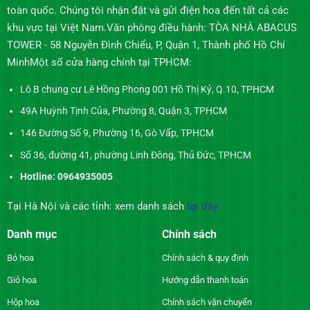
toàn quốc. Chúng tôi nhận đặt và gửi điện hoa đến tất cả các
khu vực tại Việt Nam.Văn phòng điều hành: TÒA NHÀ ABACUS
TOWER - 58 Nguyễn Đình Chiểu, P, Quận 1, Thành phố Hồ Chí
MinhMột số cửa hàng chính tại TPHCM:
Lô B chung cư Lê Hồng Phong 001 Hồ Thị Kỷ, Q.10, TPHCM
49A Huỳnh Tịnh Của, Phường 8, Quận 3, TPHCM
146 Đường Số 9, Phường 16, Gò Vấp, TPHCM
Số 36, đường 41, phường Linh Đông, Thủ Đức, TPHCM
Hotline: 0964935005
Tại Hà Nội và các tỉnh: xem danh sách
tại đây
Danh mục
Chính sách
Bó hoa
Chính sách & quy định
Giỏ hoa
Hướng dẫn thanh toán
Hộp hoa
Chính sách vận chuyển