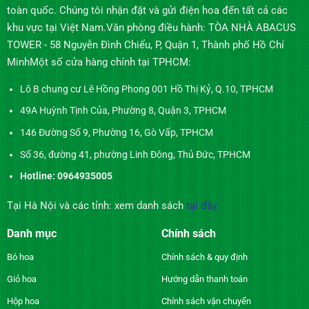
toàn quốc. Chúng tôi nhận đặt và gửi điện hoa đến tất cả các
khu vực tại Việt Nam.Văn phòng điều hành: TÒA NHÀ ABACUS
TOWER - 58 Nguyễn Đình Chiểu, P, Quận 1, Thành phố Hồ Chí
MinhMột số cửa hàng chính tại TPHCM:
Lô B chung cư Lê Hồng Phong 001 Hồ Thị Kỷ, Q.10, TPHCM
49A Huỳnh Tịnh Của, Phường 8, Quận 3, TPHCM
146 Đường Số 9, Phường 16, Gò Vấp, TPHCM
Số 36, đường 41, phường Linh Đông, Thủ Đức, TPHCM
Hotline: 0964935005
Tại Hà Nội và các tỉnh: xem danh sách
tại đây
Danh mục
Chính sách
Bó hoa
Chính sách & quy định
Giỏ hoa
Hướng dẫn thanh toán
Hộp hoa
Chính sách vận chuyển