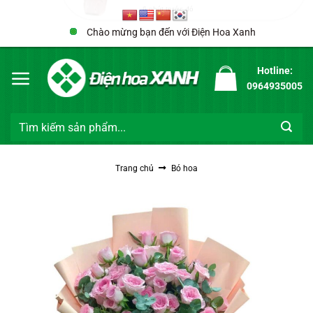
Bỏ
qua
Chào mừng bạn đến với Điện Hoa Xanh
nội
dung
Hotline:
0964935005
Tìm
kiếm:
Trang chủ
Bó hoa