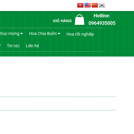
Hotline:
GIỎ HÀNG
0964935005
chúc mừng
Hoa Chia Buồn
Hoa tốt nghiệp
Tin tức
Liên hệ