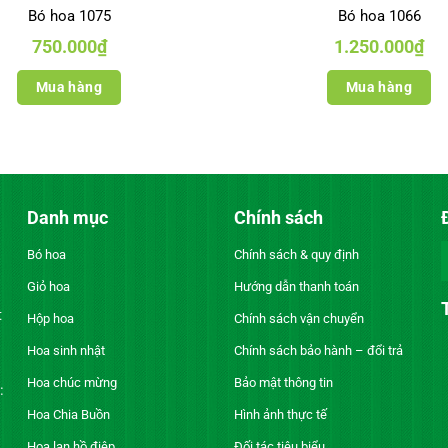
Bó hoa 1075
Bó hoa 1066
750.000
₫
1.250.000
₫
Mua hàng
Mua hàng
Danh mục
Chính sách
Bó hoa
Chính sách & quy định
Giỏ hoa
Hướng dẫn thanh toán
t
Hộp hoa
Chính sách vận chuyển
Hoa sinh nhật
Chính sách bảo hành – đổi trả
Hoa chúc mừng
Bảo mật thông tin
:
Hoa Chia Buồn
Hình ảnh thực tế
Hoa lan hồ điệp
Đối tác tiêu biểu