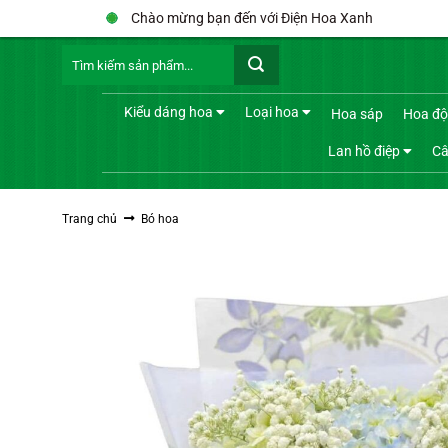
Bỏ
Chào mừng bạn đến với Điện Hoa Xanh
qua
Tìm
nội
kiếm:
dung
Kiểu dáng hoa
Loại hoa
Hoa sáp
Hoa độ
Lan hồ điệp
Câ
Trang chủ
Bó hoa