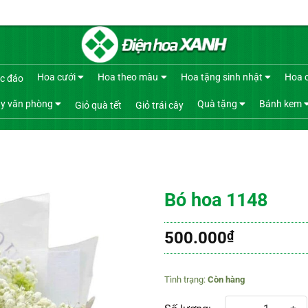
Hoa cưới
Hoa theo màu
Hoa tặng sinh nhật
Hoa 
c đáo
y văn phòng
Quà tặng
Bánh kem
Giỏ quà tết
Giỏ trái cây
Bó hoa 1148
500.000
₫
Còn hàng
Bó hoa 1148 số lượng