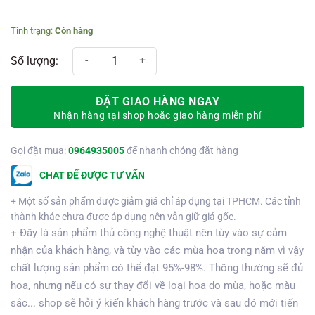
gốc
hiện
là:
tại
Còn hàng
900.000₫.
là:
750.000₫.
Kệ hoa chia buồn 219 số lượng
ĐẶT GIAO HÀNG NGAY
Nhận hàng tại shop hoặc giao hàng miễn phí
Gọi đặt mua:
0964935005
để nhanh chóng đặt hàng
CHAT ĐỂ ĐƯỢC TƯ VẤN
+ Một số sản phẩm được giảm giá chỉ áp dụng tại TPHCM. Các tỉnh
thành khác chưa được áp dụng nên vẫn giữ giá gốc.
+ Đây là sản phẩm thủ công nghệ thuật nên tùy vào sự cảm
nhận của khách hàng, và tùy vào các mùa hoa trong năm vì vậy
chất lượng sản phẩm có thể đạt 95%-98%. Thông thường sẽ đủ
hoa, nhưng nếu có sự thay đổi về loại hoa do mùa, hoặc màu
sắc... shop sẽ hỏi ý kiến khách hàng trước và sau đó mới tiến