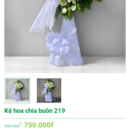
Kệ hoa chia buồn 219
Giá
Giá
750.000
₫
₫
900.000