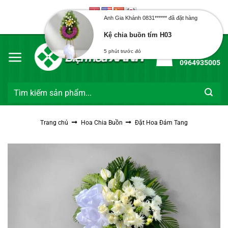
Bỏ
qua
Anh Gia Khánh 0831****** đã đặt hàng
Chào mừng bạn đến với Điện Hoa Xanh
nội
Kệ chia buồn tím H03
dung
Hotline:
5 phút trước đó
0964935005
Tìm
kiếm:
Trang chủ
Hoa Chia Buồn
Đặt Hoa Đám Tang
Sale