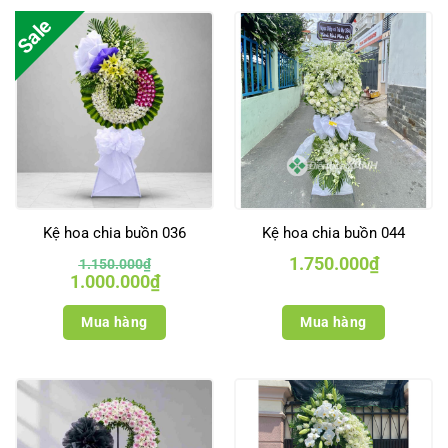
Sale
Kệ hoa chia buồn 036
Kệ hoa chia buồn 044
1.750.000
₫
1.150.000
₫
Giá
Giá
1.000.000
₫
gốc
hiện
là:
tại
1.150.000₫.
là:
Mua hàng
Mua hàng
1.000.000₫.