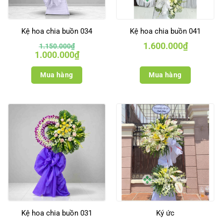
Kệ hoa chia buồn 034
Kệ hoa chia buồn 041
1.600.000
₫
1.150.000
₫
Giá
Giá
1.000.000
₫
gốc
hiện
là:
tại
1.150.000₫.
là:
Mua hàng
Mua hàng
1.000.000₫.
Kệ hoa chia buồn 031
Ký ức