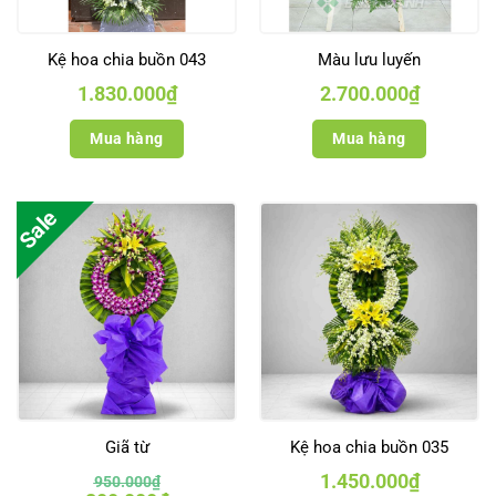
Kệ hoa chia buồn 043
Màu lưu luyến
1.830.000
₫
2.700.000
₫
Mua hàng
Mua hàng
Sale
Giã từ
Kệ hoa chia buồn 035
1.450.000
₫
950.000
₫