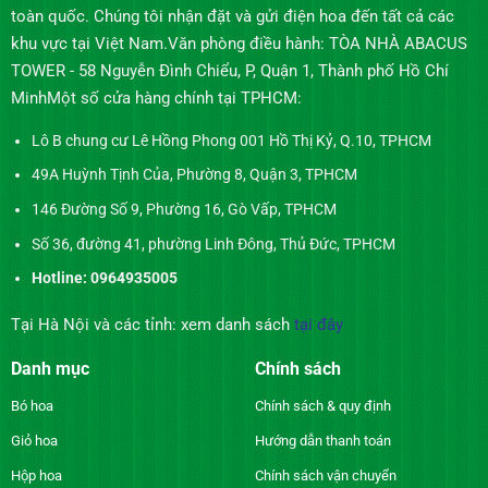
toàn quốc. Chúng tôi nhận đặt và gửi điện hoa đến tất cả các
khu vực tại Việt Nam.Văn phòng điều hành: TÒA NHÀ ABACUS
TOWER - 58 Nguyễn Đình Chiểu, P, Quận 1, Thành phố Hồ Chí
MinhMột số cửa hàng chính tại TPHCM:
Lô B chung cư Lê Hồng Phong 001 Hồ Thị Kỷ, Q.10, TPHCM
49A Huỳnh Tịnh Của, Phường 8, Quận 3, TPHCM
146 Đường Số 9, Phường 16, Gò Vấp, TPHCM
Số 36, đường 41, phường Linh Đông, Thủ Đức, TPHCM
Hotline: 0964935005
Tại Hà Nội và các tỉnh: xem danh sách
tại đây
Danh mục
Chính sách
Bó hoa
Chính sách & quy định
Giỏ hoa
Hướng dẫn thanh toán
Hộp hoa
Chính sách vận chuyển