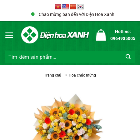
Bỏ
qua
Chào mừng bạn đến với Điện Hoa Xanh
nội
dung
Hotline:
0964935005
Tìm
kiếm:
Trang chủ
Hoa chúc mừng