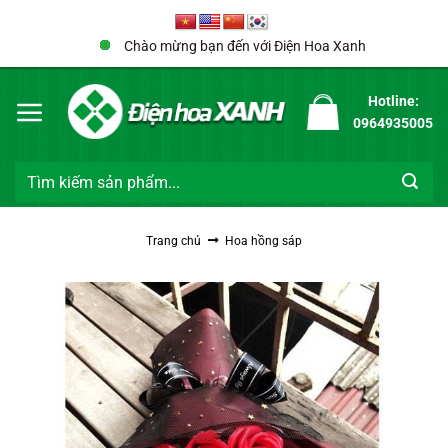
Bỏ
qua
Chào mừng bạn đến với Điện Hoa Xanh
nội
dung
Hotline:
0964935005
Tìm
kiếm:
Trang chủ
Hoa hồng sáp