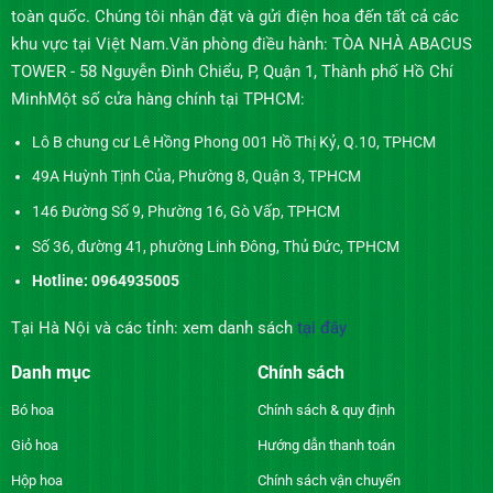
toàn quốc. Chúng tôi nhận đặt và gửi điện hoa đến tất cả các
khu vực tại Việt Nam.Văn phòng điều hành: TÒA NHÀ ABACUS
TOWER - 58 Nguyễn Đình Chiểu, P, Quận 1, Thành phố Hồ Chí
MinhMột số cửa hàng chính tại TPHCM:
Lô B chung cư Lê Hồng Phong 001 Hồ Thị Kỷ, Q.10, TPHCM
49A Huỳnh Tịnh Của, Phường 8, Quận 3, TPHCM
146 Đường Số 9, Phường 16, Gò Vấp, TPHCM
Số 36, đường 41, phường Linh Đông, Thủ Đức, TPHCM
Hotline: 0964935005
Tại Hà Nội và các tỉnh: xem danh sách
tại đây
Danh mục
Chính sách
Bó hoa
Chính sách & quy định
Giỏ hoa
Hướng dẫn thanh toán
Hộp hoa
Chính sách vận chuyển