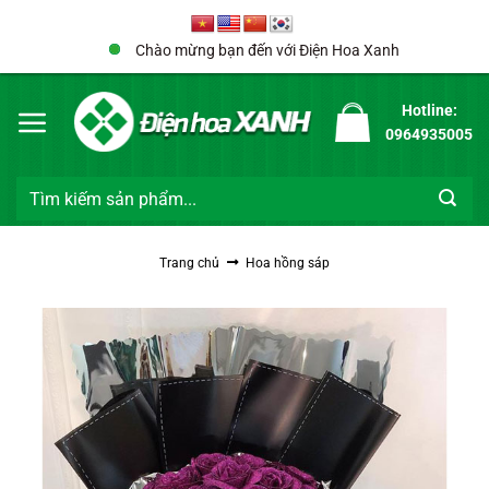
Bỏ
qua
Chào mừng bạn đến với Điện Hoa Xanh
nội
dung
Hotline:
0964935005
Tìm
kiếm:
Trang chủ
Hoa hồng sáp