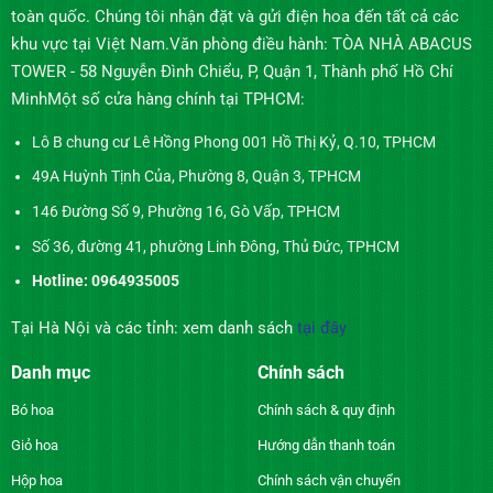
toàn quốc. Chúng tôi nhận đặt và gửi điện hoa đến tất cả các
khu vực tại Việt Nam.Văn phòng điều hành: TÒA NHÀ ABACUS
TOWER - 58 Nguyễn Đình Chiểu, P, Quận 1, Thành phố Hồ Chí
MinhMột số cửa hàng chính tại TPHCM:
Lô B chung cư Lê Hồng Phong 001 Hồ Thị Kỷ, Q.10, TPHCM
49A Huỳnh Tịnh Của, Phường 8, Quận 3, TPHCM
146 Đường Số 9, Phường 16, Gò Vấp, TPHCM
Số 36, đường 41, phường Linh Đông, Thủ Đức, TPHCM
Hotline: 0964935005
Tại Hà Nội và các tỉnh: xem danh sách
tại đây
Danh mục
Chính sách
Bó hoa
Chính sách & quy định
Giỏ hoa
Hướng dẫn thanh toán
Hộp hoa
Chính sách vận chuyển