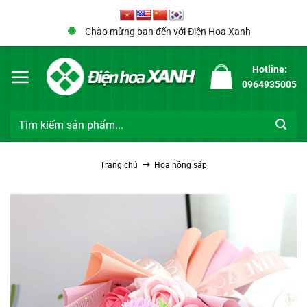
Bỏ
qua
Chào mừng bạn đến với Điện Hoa Xanh
nội
dung
Hotline:
0964935005
Tìm
kiếm:
Trang chủ
Hoa hồng sáp