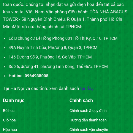
toàn quốc. Chúng tôi nhận đặt và gửi điện hoa đến tất cả các
khu vực tại Việt Nam.Văn phòng điều hành: TÒA NHÀ ABACUS
TOWER - 58 Nguyễn Đình Chiểu, P, Quận 1, Thành phố Hồ Chí
MinhMột số cửa hàng chính tại TPHCM:
Lô B chung cư Lê Hồng Phong 001 Hồ Thị Kỷ, Q.10, TPHCM
49A Huỳnh Tịnh Của, Phường 8, Quận 3, TPHCM
146 Đường Số 9, Phường 16, Gò Vấp, TPHCM
Số 36, đường 41, phường Linh Đông, Thủ Đức, TPHCM
Hotline: 0964935005
Tại Hà Nội và các tỉnh: xem danh sách
tại đây
Danh mục
Chính sách
Bó hoa
Chính sách & quy định
Giỏ hoa
Hướng dẫn thanh toán
Hộp hoa
Chính sách vận chuyển