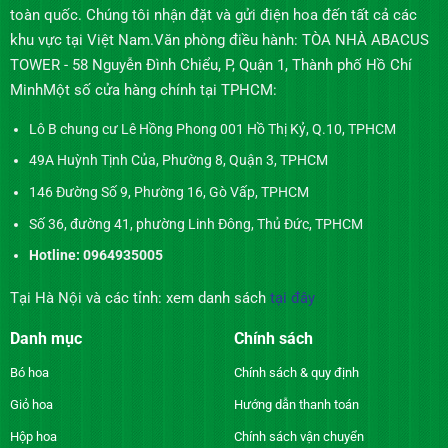
toàn quốc. Chúng tôi nhận đặt và gửi điện hoa đến tất cả các
khu vực tại Việt Nam.Văn phòng điều hành: TÒA NHÀ ABACUS
TOWER - 58 Nguyễn Đình Chiểu, P, Quận 1, Thành phố Hồ Chí
MinhMột số cửa hàng chính tại TPHCM:
Lô B chung cư Lê Hồng Phong 001 Hồ Thị Kỷ, Q.10, TPHCM
49A Huỳnh Tịnh Của, Phường 8, Quận 3, TPHCM
146 Đường Số 9, Phường 16, Gò Vấp, TPHCM
Số 36, đường 41, phường Linh Đông, Thủ Đức, TPHCM
Hotline: 0964935005
Tại Hà Nội và các tỉnh: xem danh sách
tại đây
Danh mục
Chính sách
Bó hoa
Chính sách & quy định
Giỏ hoa
Hướng dẫn thanh toán
Hộp hoa
Chính sách vận chuyển