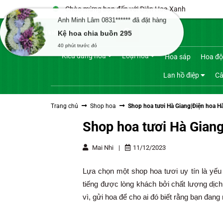
Bỏ
Chào mừng bạn đến với Điện Hoa Xanh
qua
Anh Minh Lâm 0831****** đã đặt hàng
Tìm
nội
Kệ hoa chia buồn 295
kiếm:
dung
40 phút trước đó
Kiểu dáng hoa
Loại hoa
Hoa sáp
Hoa độ
Lan hồ điệp
Câ
Trang chủ
Shop hoa
Shop hoa tươi Hà Giang|Điện hoa Hà
Shop hoa tươi Hà Giang
Mai Nhi
|
11/12/2023
Lựa chọn một shop hoa tươi uy tín là yế
tiếng được lòng khách bởi chất lượng dịc
vì, gửi hoa để cho ai đó biết rằng bạn đang 