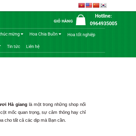
Hotline:
GIỎ HÀNG
0964935005
chúc mừng
Hoa Chia Buồn
Hoa tốt nghiệp
Tin tức
Liên hệ
ươi Hà giang
là một trong những shop nổi
 cột mốc quan trọng, sự cảm thông hay chỉ
oa cho tất cả các dịp mà Bạn cần.