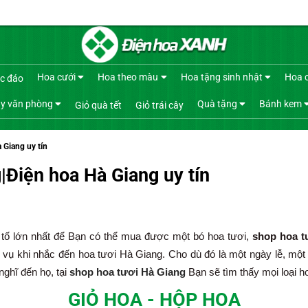
Hoa cưới
Hoa theo màu
Hoa tặng sinh nhật
Hoa 
c đáo
y văn phòng
Quà tặng
Bánh kem
Giỏ quà tết
Giỏ trái cây
 Giang uy tín
|Điện hoa Hà Giang uy tín
u tố lớn nhất để Bạn có thể mua được một bó hoa tươi,
shop hoa t
h vụ khi nhắc đến hoa tươi Hà Giang. Cho dù đó là một ngày lễ, một
nghĩ đến họ, tại
shop hoa tươi Hà Giang
Bạn sẽ tìm thấy mọi loại h
GIỎ HOA - HỘP HOA