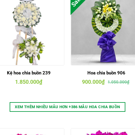
Sale
Kệ hoa chia buồn 239
Hoa chia buồn 906
Giá
Giá
1.850.000
₫
900.000
₫
1.050.000
₫
gốc
hiện
là:
tại
1.050.000₫.
là:
900.000₫.
XEM THÊM NHIỀU MẪU HƠN +386 MẪU HOA CHIA BUỒN