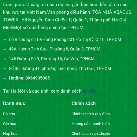
toàn quốc. Chúng tôi nhận đặt và gửi điện hoa đến tất cả các
khu vực tại Việt Nam.Văn phòng điều hành: TÒA NHÀ ABACUS
TOWER - 58 Nguyễn Đình Chiểu, P, Quận 1, Thành phố Hồ Chí
MinhMột số cửa hàng chính tại TPHCM:
Lô B chung cư Lê Hồng Phong 001 Hồ Thị Kỷ, Q.10, TPHCM
49A Huỳnh Tịnh Của, Phường 8, Quận 3, TPHCM
146 Đường Số 9, Phường 16, Gò Vấp, TPHCM
Số 36, đường 41, phường Linh Đông, Thủ Đức, TPHCM
Hotline: 0964935005
Tại Hà Nội và các tỉnh: xem danh sách
tại đây
Danh mục
Chính sách
Bó hoa
Chính sách & quy định
Giỏ hoa
Hướng dẫn thanh toán
Hộp hoa
Chính sách vận chuyển