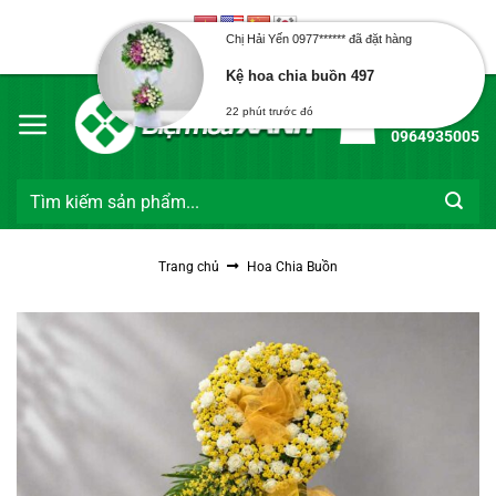
Bỏ
qua
Chị Hải Yến 0977****** đã đặt hàng
Chào mừng bạn đến với Điện Hoa Xanh
nội
Kệ hoa chia buồn 497
dung
Hotline:
22 phút trước đó
0964935005
Tìm
kiếm:
Trang chủ
Hoa Chia Buồn