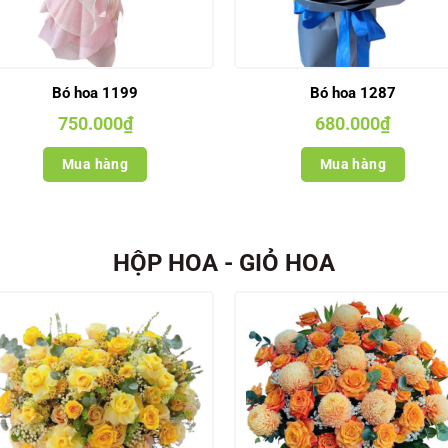
Bó hoa 1199
Bó hoa 1287
750.000
₫
680.000
₫
Mua hàng
Mua hàng
HỘP HOA - GIỎ HOA