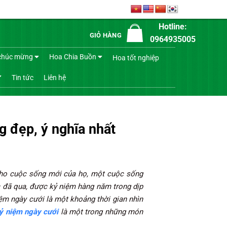
Hotline:
GIỎ HÀNG
0964935005
chúc mừng
Hoa Chia Buồn
Hoa tốt nghiệp
Tin tức
Liên hệ
 đẹp, ý nghĩa nhất
 cho cuộc sống mới của họ, một cuộc sống
ắc đã qua, được kỷ niệm hàng năm trong dịp
ệm ngày cưới là một khoảng thời gian nhìn
ỷ niệm ngày cưới
là một trong những món