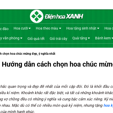
Hoa cưới
Hoa theo màu
Hoa tặng sinh nhật
Hoa 
c đáo
y văn phòng
Quà tặng
Bánh kem
Giỏ quà tết
Giỏ trái cây
h chọn hoa chúc mừng đẹp, ý nghĩa nhất
| Hướng dẫn cách chọn hoa chúc mừng
khắc quan trọng và đẹp đẽ nhất của mỗi cặp đôi. Đó là khởi đầu
hiều kỉ niệm. Khoảnh khắc rất đặc biệt, và tất cả những khoảnh kh
 vợ chồng đều có những ý nghĩa và cung bậc cảm xúc riêng. Kỷ ni
ng nhau. Mặc dù có thể có nhiều món quà kỷ niệm, nhưng tặng
hoa k
 của mình hạnh phúc.