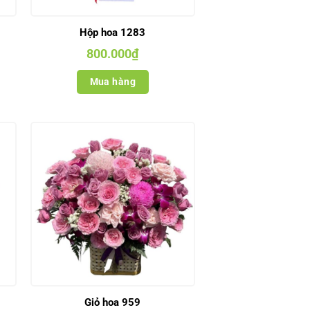
Hộp hoa 1283
800.000
₫
Mua hàng
Giỏ hoa 959