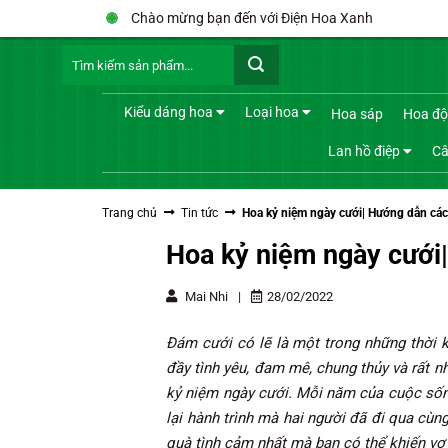
Bỏ
Chào mừng bạn đến với Điện Hoa Xanh
qua
Tìm
nội
kiếm:
dung
Kiểu dáng hoa
Loại hoa
Hoa sáp
Hoa độ
Lan hồ điệp
Câ
Trang chủ
Tin tức
Hoa kỷ niệm ngày cưới| Hướng dẫn các
Hoa kỷ niệm ngày cưới
Mai Nhi
|
28/02/2022
Đám cưới có lẽ là một trong những thời 
đầy tình yêu, đam mê, chung thủy và rất n
kỷ niệm ngày cưới. Mỗi năm của cuộc sống
lại hành trình mà hai người đã đi qua cù
quà tình cảm nhất mà bạn có thể khiến vợ