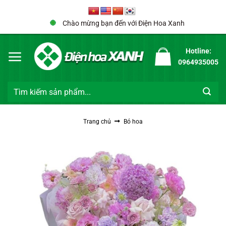
Bỏ
qua
Chào mừng bạn đến với Điện Hoa Xanh
nội
dung
Hotline:
0964935005
Tìm
kiếm:
Trang chủ
Bó hoa