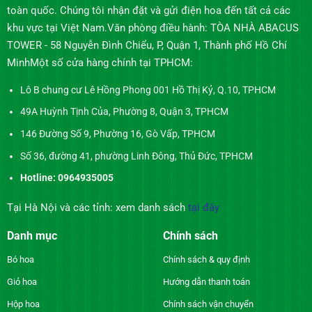
toàn quốc. Chúng tôi nhận đặt và gửi điện hoa đến tất cả các
khu vực tại Việt Nam.Văn phòng điều hành: TÒA NHÀ ABACUS
TOWER - 58 Nguyễn Đình Chiểu, P, Quận 1, Thành phố Hồ Chí
MinhMột số cửa hàng chính tại TPHCM:
Lô B chung cư Lê Hồng Phong 001 Hồ Thị Kỷ, Q.10, TPHCM
49A Huỳnh Tịnh Của, Phường 8, Quận 3, TPHCM
146 Đường Số 9, Phường 16, Gò Vấp, TPHCM
Số 36, đường 41, phường Linh Đông, Thủ Đức, TPHCM
Hotline: 0964935005
Tại Hà Nội và các tỉnh: xem danh sách
tại đây
Danh mục
Chính sách
Bó hoa
Chính sách & quy định
Giỏ hoa
Hướng dẫn thanh toán
Hộp hoa
Chính sách vận chuyển