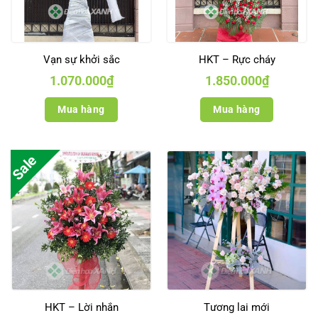
Vạn sự khởi sắc
HKT – Rực cháy
1.070.000
₫
1.850.000
₫
Mua hàng
Mua hàng
Sale
HKT – Lời nhắn
Tương lai mới