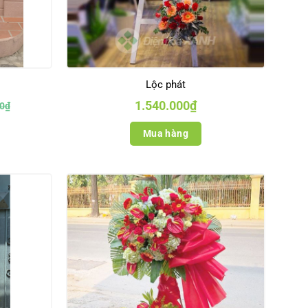
Lộc phát
1.540.000
₫
0
₫
.
Mua hàng
.