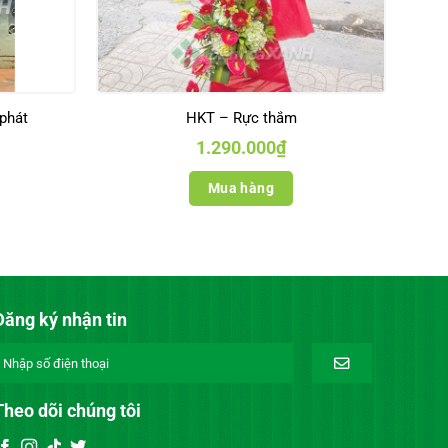
phát
HKT – Rực thắm
1.290.000
₫
Mua hàng
Đăng ký nhận tin
Theo dõi chúng tôi