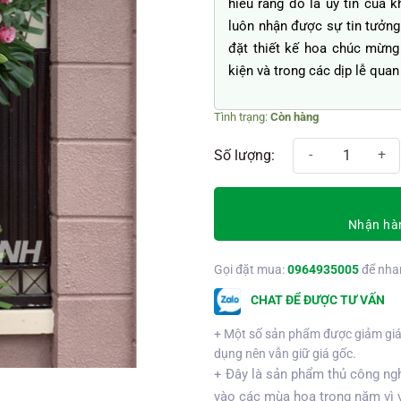
hiểu rằng đó là uy tín của 
luôn nhận được sự tin tưởng 
đặt thiết kế hoa chúc mừng 
kiện và trong các dịp lễ quan
Còn hàng
Tất đạt như ý số lượng
Nhận hàn
Gọi đặt mua:
0964935005
để nha
CHAT ĐỂ ĐƯỢC TƯ VẤN
+ Một số sản phẩm được giảm giá
dụng nên vẫn giữ giá gốc.
+ Đây là sản phẩm thủ công ngh
vào các mùa hoa trong năm vì 