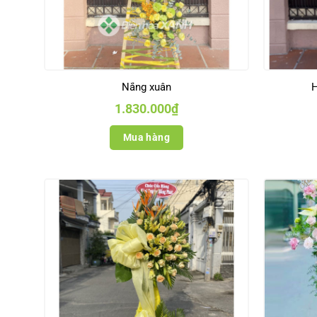
Nắng xuân
H
1.830.000
₫
Mua hàng