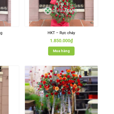
ng
HKT – Rực cháy
1.850.000
₫
Mua hàng