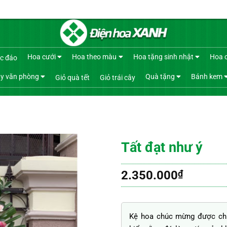
Hoa cưới
Hoa theo màu
Hoa tặng sinh nhật
Hoa 
c đáo
y văn phòng
Quà tặng
Bánh kem
Giỏ quà tết
Giỏ trái cây
Tất đạt như ý
2.350.000
₫
Kệ hoa chúc mừng được chún