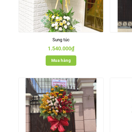
Sung túc
1.540.000
₫
Mua hàng