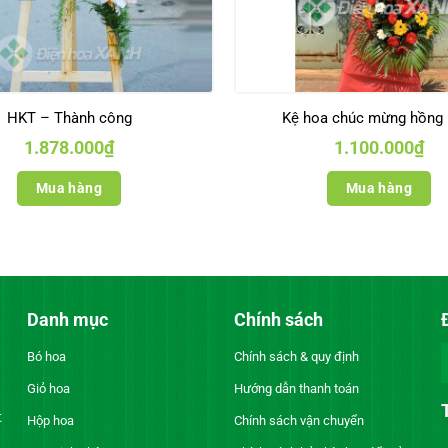
HKT – Thành công
Kệ hoa chúc mừng hồng 
1.878.000
₫
1.100.000
₫
Mua hàng
Mua hàng
Danh mục
Chính sách
Bó hoa
Chính sách & quy định
Giỏ hoa
Hướng dẫn thanh toán
t
Hộp hoa
Chính sách vận chuyển