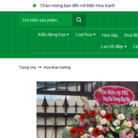
Bỏ
Chào mừng bạn đến với Điện Hoa Xanh
qua
Tìm
nội
kiếm:
dung
Kiểu dáng hoa
Loại hoa
Hoa sáp
Hoa độ
Lan hồ điệp
Câ
Trang chủ
Hoa khai trương