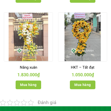
1.040.000₫
Nắng xuân
HKT – Tất đạt
1.830.000
₫
1.050.000
₫
Mua hàng
Mua hàng
Đánh giá