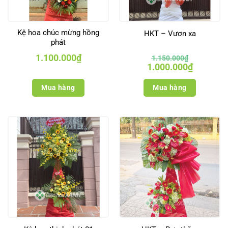
Kệ hoa chúc mừng hồng
HKT – Vươn xa
phát
1.100.000
₫
1.150.000
₫
Giá
Giá
1.000.000
₫
gốc
hiện
là:
tại
1.150.000₫.
là:
Mua hàng
Mua hàng
1.000.000₫