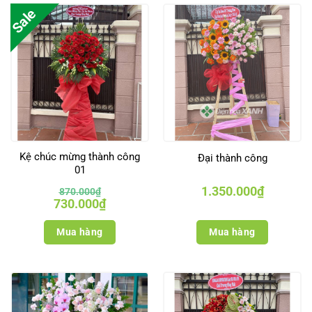
Sale
Kệ chúc mừng thành công
Đại thành công
01
1.350.000
₫
870.000
₫
Giá
Giá
730.000
₫
gốc
hiện
là:
tại
870.000₫.
là:
Mua hàng
Mua hàng
730.000₫.