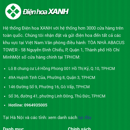
Hệ thống Điện hoa XANH với hệ thống hơn 3000 cửa hàng trên
toàn quốc. Chúng tôi nhận đặt và gửi điện hoa đến tất cả các
khu vực tại Việt Nam.Văn phòng điều hành: TÒA NHÀ ABACUS
TOWER - 58 Nguyễn Đình Chiểu, P, Quận 1, Thành phố Hồ Chí
MinhMột số cửa hàng chính tại TPHCM:
Lô B chung cư Lê Hồng Phong 001 Hồ Thị Kỷ, Q.10, TPHCM
49A Huỳnh Tịnh Của, Phường 8, Quận 3, TPHCM
146 Đường Số 9, Phường 16, Gò Vấp, TPHCM
Số 36, đường 41, phường Linh Đông, Thủ Đức, TPHCM
Hotline: 0964935005
Tại Hà Nội và các tỉnh: xem danh sách
tại đây
Danh mục
Chính sách