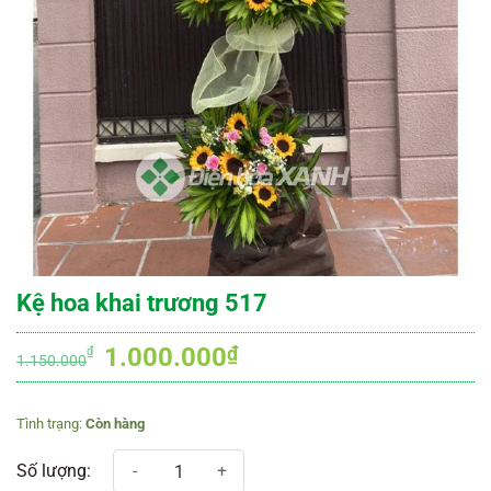
Kệ hoa khai trương 517
Giá
Giá
1.000.000
₫
₫
1.150.000
gốc
hiện
là:
tại
Còn hàng
1.150.000₫.
là:
1.000.000₫.
Kệ hoa khai trương 517 số lượng