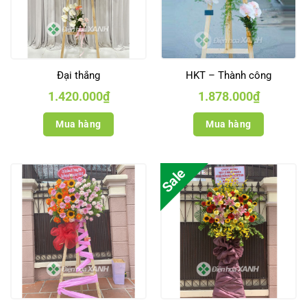
Đại thắng
HKT – Thành công
1.420.000
₫
1.878.000
₫
Mua hàng
Mua hàng
Sale