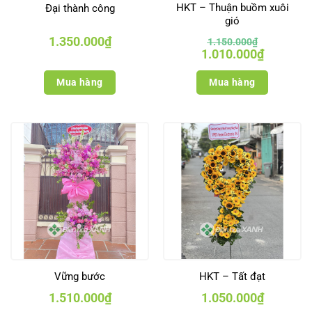
HKT – Thuận buồm xuôi
Đại thành công
gió
1.350.000
₫
1.150.000
₫
Giá
Giá
1.010.000
₫
gốc
hiện
là:
tại
1.150.000₫.
là:
Mua hàng
Mua hàng
1.010.000₫
Vững bước
HKT – Tất đạt
1.510.000
₫
1.050.000
₫