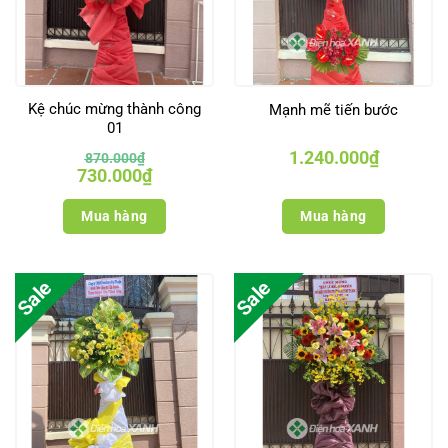
Kệ chúc mừng thành công
Mạnh mẽ tiến bước
01
1.240.000
₫
870.000
₫
Giá
Giá
730.000
₫
gốc
hiện
là:
tại
870.000₫.
là:
Mua hàng
Mua hàng
730.000₫.
Sale
Sale