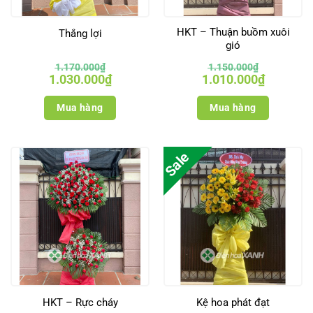
HKT – Thuận buồm xuôi
Thắng lợi
gió
1.170.000
₫
1.150.000
₫
Giá
Giá
Giá
Giá
1.030.000
₫
1.010.000
₫
gốc
hiện
gốc
hiện
là:
tại
là:
tại
1.170.000₫.
là:
1.150.000₫.
là:
Mua hàng
Mua hàng
1.030.000₫.
1.010.000₫
Sale
HKT – Rực cháy
Kệ hoa phát đạt