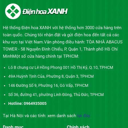
Hệ thống Điện hoa XANH với hệ thống hơn 3000 cửa hàng trên
toàn quốc. Chúng tôi nhận đặt và gửi điện hoa đến tất cả các
khu vực tại Việt Nam.Văn phòng điều hành: TÒA NHÀ ABACUS
TOWER - 58 Nguyễn Đình Chiểu, P, Quận 1, Thành phố Hồ Chí
MinhMột số cửa hàng chính tại TPHCM:
Lô B chung cư Lê Hồng Phong 001 Hồ Thị Kỷ, Q.10, TPHCM
49A Huỳnh Tịnh Của, Phường 8, Quận 3, TPHCM
146 Đường Số 9, Phường 16, Gò Vấp, TPHCM
Số 36, đường 41, phường Linh Đông, Thủ Đức, TPHCM
Hotline: 0964935005
Tại Hà Nội và các tỉnh: xem danh sách
tại đây
Danh mục
Chính sách