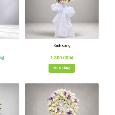
Kính dâng
1.300.000
₫
0
₫
.
Mua hàng
.