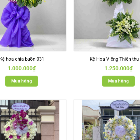
Kệ hoa chia buồn 031
Kệ Hoa Viếng Thiên thu
1.000.000
₫
1.250.000
₫
Mua hàng
Mua hàng