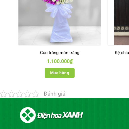
Cúc trắng môn trắng
Kệ chi
1.100.000
₫
Mua hàng
Đánh giá