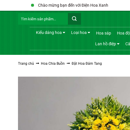
Bỏ
Chào mừng bạn đến với Điện Hoa Xanh
qua
Tìm
nội
kiếm:
dung
Kiểu dáng hoa
Loại hoa
Hoa sáp
Hoa độ
Lan hồ điệp
Câ
Trang chủ
Hoa Chia Buồn
Đặt Hoa Đám Tang