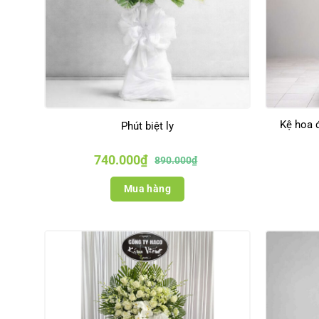
Kệ hoa 
Phút biệt ly
Giá
Giá
740.000
₫
890.000
₫
gốc
hiện
là:
tại
890.000₫.
là:
Mua hàng
740.000₫.