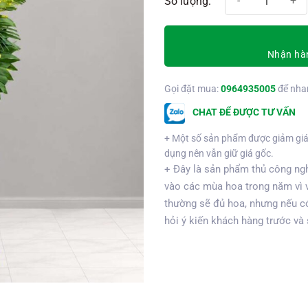
Nhận hàn
Gọi đặt mua:
0964935005
để nha
CHAT ĐỂ ĐƯỢC TƯ VẤN
+ Một số sản phẩm được giảm giá
dụng nên vẫn giữ giá gốc.
+ Đây là sản phẩm thủ công ngh
vào các mùa hoa trong năm vì 
thường sẽ đủ hoa, nhưng nếu có
hỏi ý kiến khách hàng trước và