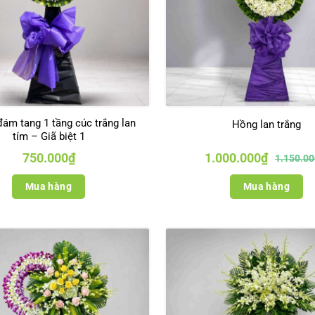
đám tang 1 tầng cúc trắng lan
Hồng lan trắng
tím – Giã biệt 1
Giá
Giá
750.000
₫
1.000.000
₫
1.150.00
gốc
hiện
là:
tại
1.150.000₫
là:
Mua hàng
Mua hàng
1.000.000₫