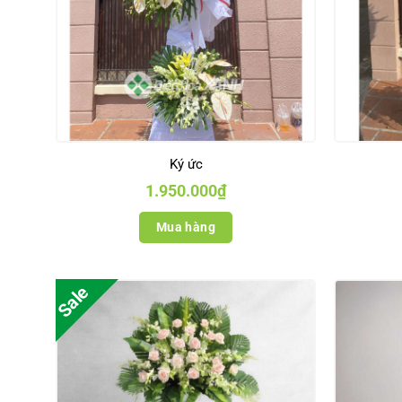
Ký ức
1.950.000
₫
Mua hàng
Sale