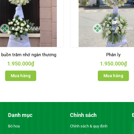
a buồn trăm nhớ ngàn thương
Phân ly
1.950.000
₫
1.950.000
₫
Mua hàng
Mua hàng
Danh mục
Chính sách
Bó hoa
Chính sách & quy định