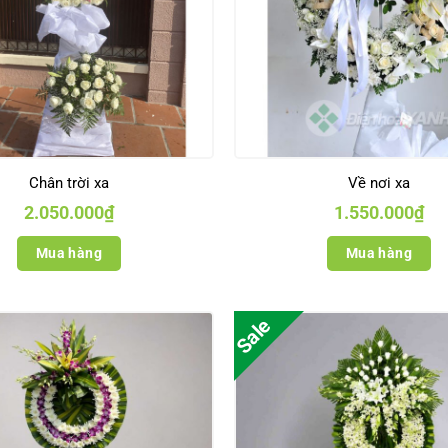
Chân trời xa
Về nơi xa
2.050.000
₫
1.550.000
₫
Mua hàng
Mua hàng
Sale