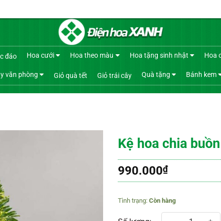
Hoa cưới
Hoa theo màu
Hoa tặng sinh nhật
Hoa 
c đáo
y văn phòng
Quà tặng
Bánh kem
Giỏ quà tết
Giỏ trái cây
Kệ hoa chia buồn
990.000
₫
Còn hàng
Kệ hoa chia buồn 471 số lượng