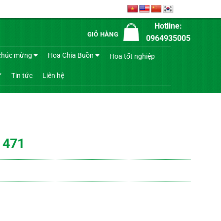
Hotline:
GIỎ HÀNG
0964935005
chúc mừng
Hoa Chia Buồn
Hoa tốt nghiệp
Tin tức
Liên hệ
 471