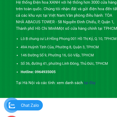
Hệ thống Điện hoa XANH với hệ thống hơn 3000 cửa hàng
trên toàn quốc. Chúng tôi nhận đặt và gửi điện hoa đến tấ
cả các khu vực tại Việt Nam.Văn phòng điều hành: TÒA
NHÀ ABACUS TOWER - 58 Nguyễn Đình Chiểu, P, Quận 1,
Thành phố Hồ Chí MinhMột số cửa hàng chính tại TPHCM
Lô B chung cư Lê Hồng Phong 001 Hồ Thị Kỷ, Q.10, TPHCM
49A Huỳnh Tịnh Của, Phường 8, Quận 3, TPHCM
146 Đường Số 9, Phường 16, Gò Vấp, TPHCM
Số 36, đường 41, phường Linh Đông, Thủ Đức, TPHCM
Hotline: 0964935005
Tại Hà Nội và các tỉnh: xem danh sách
tại đây
Chat Zalo