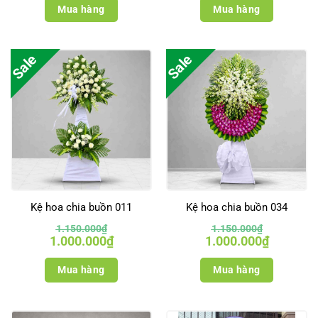
Mua hàng
Mua hàng
Sale
Sale
Kệ hoa chia buồn 011
Kệ hoa chia buồn 034
1.150.000
₫
1.150.000
₫
Giá
Giá
Giá
Giá
1.000.000
₫
1.000.000
₫
gốc
hiện
gốc
hiện
là:
tại
là:
tại
1.150.000₫.
là:
1.150.000₫.
là:
Mua hàng
Mua hàng
1.000.000₫.
1.000.000₫