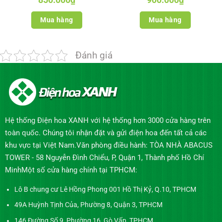
gốc
hiện
gốc
hiện
là:
tại
là:
tại
1.000.000₫.
là:
1.050.000₫.
là:
Mua hàng
Mua hàng
850.000₫.
900.000₫.
Đánh giá
Hệ thống Điện hoa XANH với hệ thống hơn 3000 cửa hàng trên
toàn quốc. Chúng tôi nhận đặt và gửi điện hoa đến tất cả các
khu vực tại Việt Nam.Văn phòng điều hành: TÒA NHÀ ABACUS
TOWER - 58 Nguyễn Đình Chiểu, P, Quận 1, Thành phố Hồ Chí
MinhMột số cửa hàng chính tại TPHCM:
Lô B chung cư Lê Hồng Phong 001 Hồ Thị Kỷ, Q.10, TPHCM
49A Huỳnh Tịnh Của, Phường 8, Quận 3, TPHCM
146 Đường Số 9, Phường 16, Gò Vấp, TPHCM