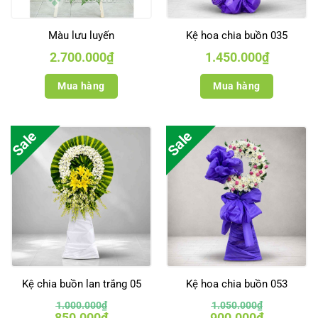
Màu lưu luyến
Kệ hoa chia buồn 035
2.700.000
₫
1.450.000
₫
Mua hàng
Mua hàng
Sale
Sale
Kệ chia buồn lan trắng 05
Kệ hoa chia buồn 053
1.000.000
₫
1.050.000
₫
Giá
Giá
Giá
Giá
850.000
₫
900.000
₫