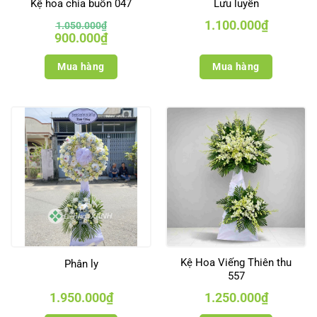
Kệ hoa chia buồn 047
Lưu luyến
1.100.000
₫
1.050.000
₫
Giá
Giá
900.000
₫
gốc
hiện
là:
tại
1.050.000₫.
là:
Mua hàng
Mua hàng
900.000₫.
Kệ Hoa Viếng Thiên thu
Phân ly
557
1.950.000
₫
1.250.000
₫