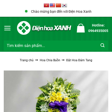
Bỏ
qua
Chào mừng bạn đến với Điện Hoa Xanh
nội
dung
Hotline:
0964935005
Tìm
kiếm:
Trang chủ
Hoa Chia Buồn
Đặt Hoa Đám Tang