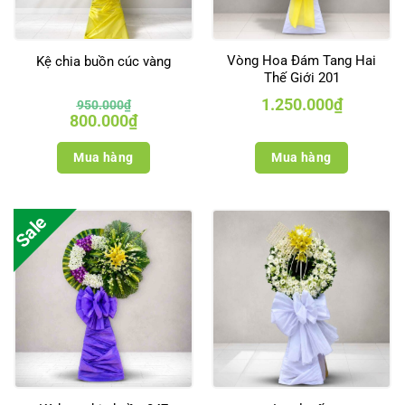
Vòng Hoa Đám Tang Hai
Kệ chia buồn cúc vàng
Thế Giới 201
1.250.000
₫
950.000
₫
Giá
Giá
800.000
₫
gốc
hiện
là:
tại
950.000₫.
là:
Mua hàng
Mua hàng
800.000₫.
Sale