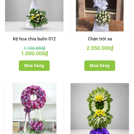
Kệ hoa chia buồn 012
Chân trời xa
2.050.000
₫
1.150.000
₫
Giá
Giá
1.000.000
₫
gốc
hiện
là:
tại
1.150.000₫.
là:
Mua hàng
Mua hàng
1.000.000₫.