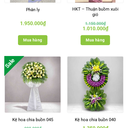
HKT – Thuận buồm xuôi
Phân ly
gió
1.950.000
₫
1.150.000
₫
Giá
Giá
1.010.000
₫
gốc
hiện
là:
tại
1.150.000₫.
là:
Mua hàng
Mua hàng
1.010.000₫
Sale
Kệ hoa chia buồn 045
Kệ hoa chia buồn 040