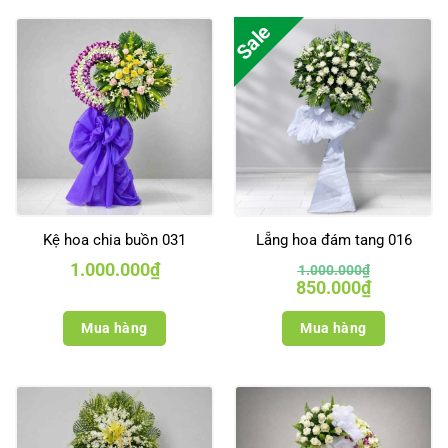
Sale
Kệ hoa chia buồn 031
Lẵng hoa đám tang 016
1.000.000
₫
1.000.000
₫
Giá
Giá
850.000
₫
gốc
hiện
là:
tại
1.000.000₫.
là:
Mua hàng
Mua hàng
850.000₫.