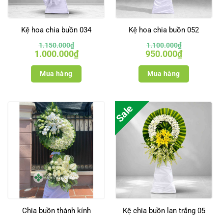
Kệ hoa chia buồn 034
Kệ hoa chia buồn 052
1.150.000
₫
1.100.000
₫
Giá
Giá
Giá
Giá
1.000.000
₫
950.000
₫
gốc
hiện
gốc
hiện
là:
tại
là:
tại
1.150.000₫.
là:
1.100.000₫.
là:
Mua hàng
Mua hàng
1.000.000₫.
950.000₫.
Sale
Chia buồn thành kính
Kệ chia buồn lan trắng 05