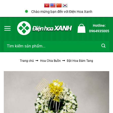
Bỏ
qua
Chào mừng bạn đến với Điện Hoa Xanh
nội
dung
Hotline:
0964935005
Tìm
kiếm:
Trang chủ
Hoa Chia Buồn
Đặt Hoa Đám Tang