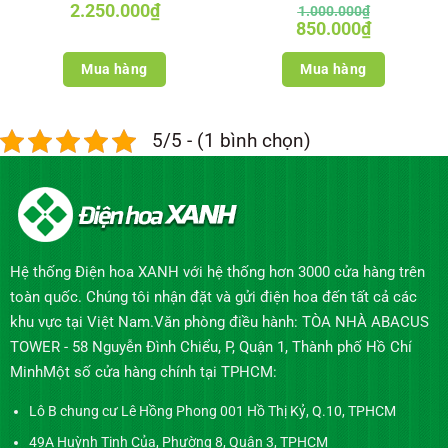
2.250.000
₫
1.000.000
₫
Giá
Giá
850.000
₫
gốc
hiện
là:
tại
1.000.000₫.
là:
Mua hàng
Mua hàng
850.000₫.
5/5 - (1 bình chọn)
Hệ thống Điện hoa XANH với hệ thống hơn 3000 cửa hàng trên
toàn quốc. Chúng tôi nhận đặt và gửi điện hoa đến tất cả các
khu vực tại Việt Nam.Văn phòng điều hành: TÒA NHÀ ABACUS
TOWER - 58 Nguyễn Đình Chiểu, P, Quận 1, Thành phố Hồ Chí
MinhMột số cửa hàng chính tại TPHCM:
Lô B chung cư Lê Hồng Phong 001 Hồ Thị Kỷ, Q.10, TPHCM
49A Huỳnh Tịnh Của, Phường 8, Quận 3, TPHCM