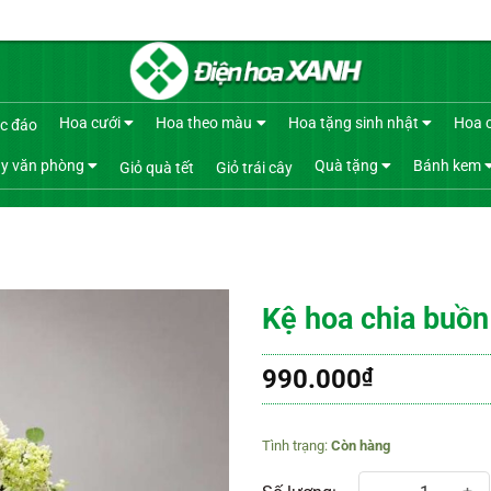
Hoa cưới
Hoa theo màu
Hoa tặng sinh nhật
Hoa 
c đáo
y văn phòng
Quà tặng
Bánh kem
Giỏ quà tết
Giỏ trái cây
Kệ hoa chia buồn
990.000
₫
Còn hàng
Kệ hoa chia buồn 446 số lượng