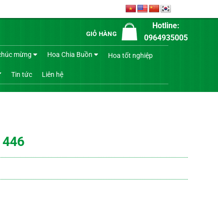
Hotline:
GIỎ HÀNG
0964935005
chúc mừng
Hoa Chia Buồn
Hoa tốt nghiệp
Tin tức
Liên hệ
 446