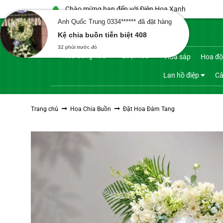
Bỏ
Chào mừng bạn đến với Điện Hoa Xanh
qua
Anh Quốc Trung 0334****** đã đặt hàng
Tìm
nội
Kệ chia buồn tiễn biệt 408
kiếm:
dung
32 phút trước đó
Kiểu dáng hoa
Loại hoa
Hoa sáp
Hoa độ
Lan hồ điệp
Câ
Trang chủ
Hoa Chia Buồn
Đặt Hoa Đám Tang