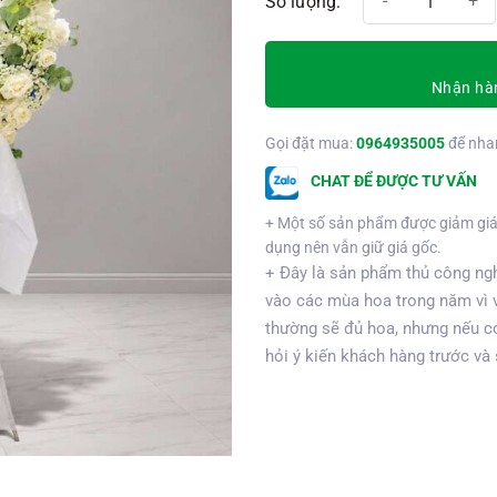
Nhận hàn
Gọi đặt mua:
0964935005
để nha
CHAT ĐỂ ĐƯỢC TƯ VẤN
+ Một số sản phẩm được giảm giá
dụng nên vẫn giữ giá gốc.
+ Đây là sản phẩm thủ công ngh
vào các mùa hoa trong năm vì 
thường sẽ đủ hoa, nhưng nếu có
hỏi ý kiến khách hàng trước và