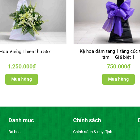
Kệ hoa đám tang 1 tầng cúc t
Hoa Viếng Thiên thu 557
tím – Giã biệt 1
1.250.000
₫
750.000
₫
Mua hàng
Mua hàng
Danh mục
Chính sách
Bó hoa
Chính sách & quy định