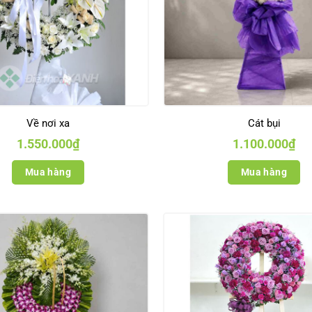
Về nơi xa
Cát bụi
1.550.000
₫
1.100.000
₫
Mua hàng
Mua hàng