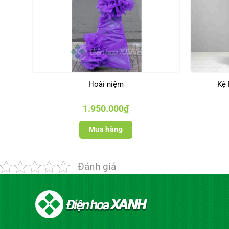
Hoài niệm
Kệ 
1.950.000
₫
Mua hàng
Đánh giá