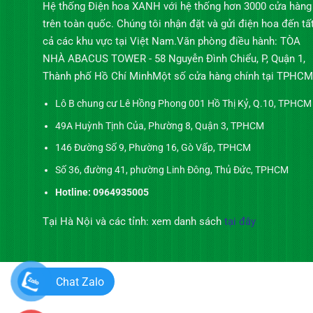
Hệ thống Điện hoa XANH với hệ thống hơn 3000 cửa hàng
trên toàn quốc. Chúng tôi nhận đặt và gửi điện hoa đến tấ
cả các khu vực tại Việt Nam.Văn phòng điều hành: TÒA
NHÀ ABACUS TOWER - 58 Nguyễn Đình Chiểu, P, Quận 1,
Thành phố Hồ Chí MinhMột số cửa hàng chính tại TPHCM
Lô B chung cư Lê Hồng Phong 001 Hồ Thị Kỷ, Q.10, TPHCM
49A Huỳnh Tịnh Của, Phường 8, Quận 3, TPHCM
146 Đường Số 9, Phường 16, Gò Vấp, TPHCM
Số 36, đường 41, phường Linh Đông, Thủ Đức, TPHCM
Hotline: 0964935005
Tại Hà Nội và các tỉnh: xem danh sách
tại đây
Chat Zalo