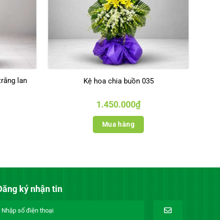
rắng lan
Kệ hoa chia buồn 035
1.450.000
₫
Mua hàng
Đăng ký nhận tin