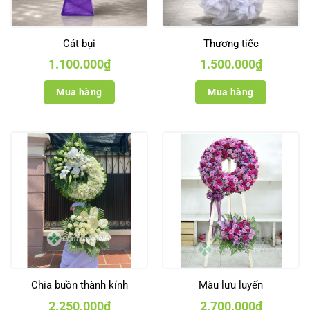
Cát bụi
Thương tiếc
1.100.000
₫
1.500.000
₫
Mua hàng
Mua hàng
Chia buồn thành kính
Màu lưu luyến
2.250.000
₫
2.700.000
₫