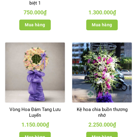
biệt 1
750.000
₫
1.300.000
₫
Mua hàng
Mua hàng
Vòng Hoa Đám Tang Lưu
Kệ hoa chia buồn thương
Luyến
nhớ
1.150.000
₫
2.250.000
₫
Mua hàng
Mua hàng