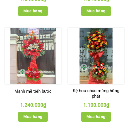
gốc
hiện
gốc
hiện
là:
tại
là:
tại
1.190.000₫.
là:
1.150.000₫.
là:
Mua hàng
Mua hàng
1.040.000₫.
1.010.000₫
Kệ hoa chúc mừng hồng
Mạnh mẽ tiến bước
phát
1.240.000
₫
1.100.000
₫
Mua hàng
Mua hàng