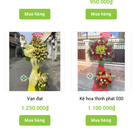
Giá
Giá
950.000
₫
gốc
hiện
là:
tại
1.100.000₫.
là:
Mua hàng
Mua hàng
950.000₫.
Vạn đạt
Kệ hoa thịnh phát 030
1.250.000
₫
1.100.000
₫
Mua hàng
Mua hàng