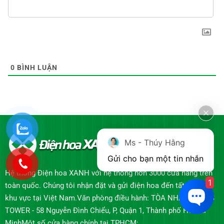
0
BÌNH LUẬN
Ms - Thúy Hằng
Gửi cho bạn một tin nhắn
Hệ thống Điện hoa XANH với hệ thống hơn 3000 cửa hàng trên
1
toàn quốc. Chúng tôi nhận đặt và gửi điện hoa đến tất cả các
khu vực tại Việt Nam.Văn phòng điều hành: TÒA NHÀ ABACUS
TOWER - 58 Nguyễn Đình Chiểu, P, Quận 1, Thành phố Hồ Chí
MinhMột số cửa hàng chính tại TPHCM: