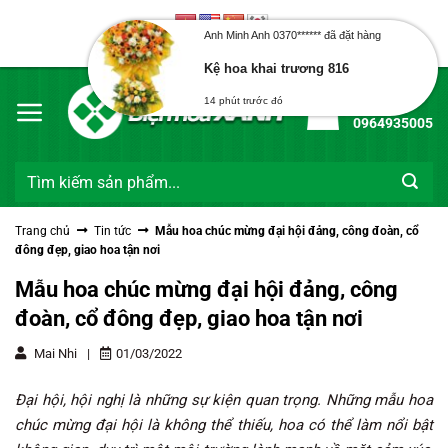
Bỏ
Anh Minh Anh 0370****** đã đặt hàng
qua
Chào mừng bạn đến với Điện Hoa Xanh
nội
Kệ hoa khai trương 816
dung
14 phút trước đó
Hotline:
0964935005
Tìm
kiếm:
Trang chủ
Tin tức
Mẫu hoa chúc mừng đại hội đảng, công đoàn, cổ
đông đẹp, giao hoa tận nơi
Mẫu hoa chúc mừng đại hội đảng, công
đoàn, cổ đông đẹp, giao hoa tận nơi
Mai Nhi
|
01/03/2022
Đại hội, hội nghị là những sự kiện quan trọng. Những mẫu hoa
chúc mừng đại hội là không thể thiếu, hoa có thể làm nổi bật