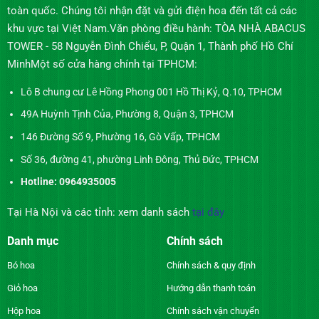
toàn quốc. Chúng tôi nhận đặt và gửi điện hoa đến tất cả các
khu vực tại Việt Nam.Văn phòng điều hành: TÒA NHÀ ABACUS
TOWER - 58 Nguyễn Đình Chiểu, P, Quận 1, Thành phố Hồ Chí
MinhMột số cửa hàng chính tại TPHCM:
Lô B chung cư Lê Hồng Phong 001 Hồ Thị Kỷ, Q.10, TPHCM
49A Huỳnh Tịnh Của, Phường 8, Quận 3, TPHCM
146 Đường Số 9, Phường 16, Gò Vấp, TPHCM
Số 36, đường 41, phường Linh Đông, Thủ Đức, TPHCM
Hotline: 0964935005
Tại Hà Nội và các tỉnh: xem danh sách
tại đây
Danh mục
Chính sách
Bó hoa
Chính sách & quy định
Giỏ hoa
Hướng dẫn thanh toán
Hộp hoa
Chính sách vận chuyển