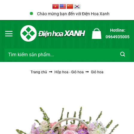
Bỏ
qua
Chào mừng bạn đến với Điện Hoa Xanh
nội
dung
Hotline:
0964935005
Tìm
kiếm:
Trang chủ
Hộp hoa - Giỏ hoa
Giỏ hoa